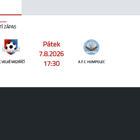
TÍ ZÁPAS
Pátek
7.8.2026
17:30
C VELKÉ MEZIŘÍČÍ
A.F.C. HUMPOLEC