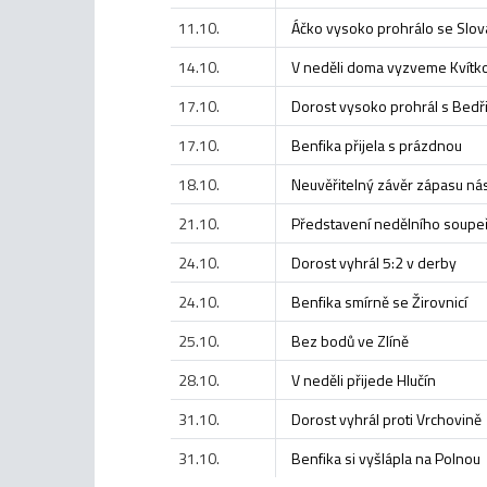
11.10.
Áčko vysoko prohrálo se Slo
14.10.
V neděli doma vyzveme Kvítk
17.10.
Dorost vysoko prohrál s Bed
17.10.
Benfika přijela s prázdnou
18.10.
Neuvěřitelný závěr zápasu nás 
21.10.
Představení nedělního soupeře:
24.10.
Dorost vyhrál 5:2 v derby
24.10.
Benfika smírně se Žirovnicí
25.10.
Bez bodů ve Zlíně
28.10.
V neděli přijede Hlučín
31.10.
Dorost vyhrál proti Vrchovině
31.10.
Benfika si vyšlápla na Polnou