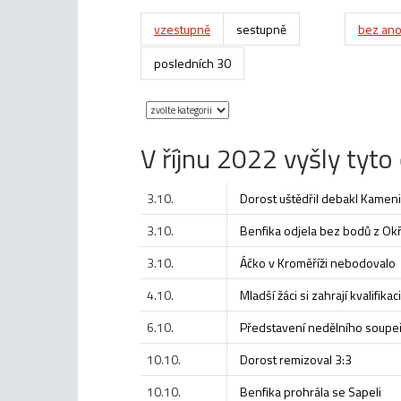
vzestupně
sestupně
bez ano
posledních 30
V říjnu 2022 vyšly tyto 
3.10.
Dorost uštědřil debakl Kameni
3.10.
Benfika odjela bez bodů z Ok
3.10.
Áčko v Kroměříži nebodovalo
4.10.
Mladší žáci si zahrají kvalifi
6.10.
Představení nedělního soupeř
10.10.
Dorost remizoval 3:3
10.10.
Benfika prohrála se Sapeli