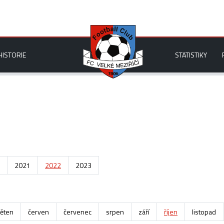
HISTORIE
STATISTIKY
2021
2022
2023
ěten
červen
červenec
srpen
září
říjen
listopad