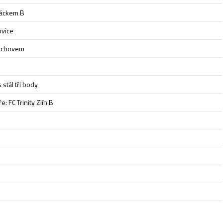
váckem B
ovice
řichovem
stál tři body
 FC Trinity Zlín B