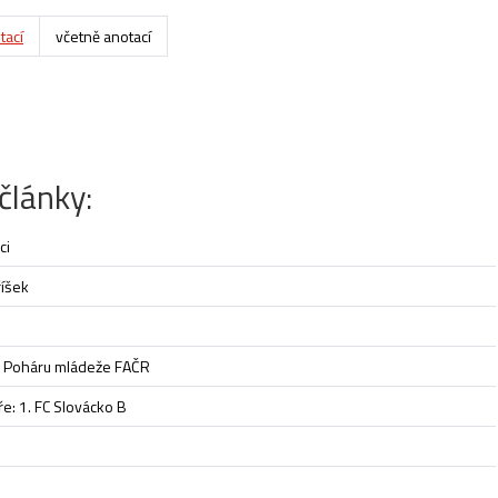
tací
včetně anotací
články:
ci
říšek
kaci Poháru mládeže FAČR
e: 1. FC Slovácko B