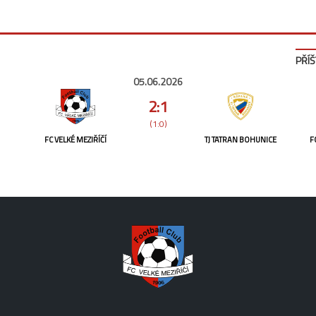
PŘÍŠ
05.06.2026
2:1
(1:0)
FC VELKÉ MEZIŘÍČÍ
TJ TATRAN BOHUNICE
F