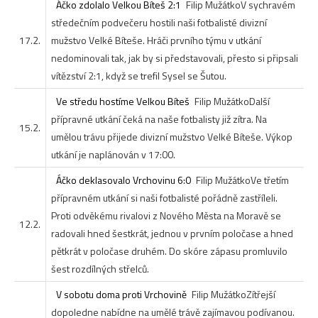
Áčko zdolalo Velkou Bíteš 2:1
Filip Mužátko
V sychravém
středečním podvečeru hostili naši fotbalisté divizní
17.2.
mužstvo Velké Bíteše. Hráči prvního týmu v utkání
nedominovali tak, jak by si představovali, přesto si připsali
vítězství 2:1, když se trefil Sysel se Šutou.
Ve středu hostíme Velkou Bíteš
Filip Mužátko
Další
přípravné utkání čeká na naše fotbalisty již zítra. Na
15.2.
umělou trávu přijede divizní mužstvo Velké Bíteše. Výkop
utkání je naplánován v 17:00.
Áčko deklasovalo Vrchovinu 6:0
Filip Mužátko
Ve třetím
přípravném utkání si naši fotbalisté pořádně zastříleli.
Proti odvěkému rivalovi z Nového Města na Moravě se
12.2.
radovali hned šestkrát, jednou v prvním poločase a hned
pětkrát v poločase druhém. Do skóre zápasu promluvilo
šest rozdílných střelců.
V sobotu doma proti Vrchovině
Filip Mužátko
Zítřejší
dopoledne nabídne na umělé trávě zajímavou podívanou.