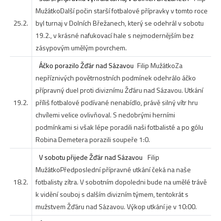
Mužátko
Další počin starší fotbalové přípravky v tomto roce
25.2.
byl turnaj v Dolních Břežanech, který se odehrál v sobotu
19.2., v krásné nafukovací hale s nejmodernějším bez
zásypovým umělým povrchem.
Áčko porazilo Žďár nad Sázavou
Filip Mužátko
Za
nepříznivých povětrnostních podmínek odehrálo áčko
přípravný duel proti diviznímu Žďáru nad Sázavou. Utkání
19.2.
příliš fotbalové podívané nenabídlo, právě silný vítr hru
chvílemi velice ovlivňoval. S nedobrými herními
podmínkami si však lépe poradili naši fotbalisté a po gólu
Robina Demetera porazili soupeře 1:0.
V sobotu přijede Žďár nad Sázavou
Filip
Mužátko
Předposlední přípravné utkání čeká na naše
18.2.
fotbalisty zítra. V sobotním dopoledni bude na umělé trávě
k vidění souboj s dalším divizním týmem, tentokrát s
mužstvem Žďáru nad Sázavou. Výkop utkání je v 10:00.