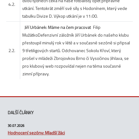
dvou týdnech čeká na naše fotbalisty opět přípravné
4.2.
utkání. Tentokrát změří své síly s Hodonínem, který vede
tabulku Divize D. Výkop utkání je v 11:00.
Jiří Urbánek: Máme na čem pracovat
Filip
Mužátko
Defenzivní záložník Jiří Urbánek do našeho klubu
přestoupil minulý rok v létě a v současné sezóně si připsal
2.2.
9 třetiligových startů. Odchovanec Sokolu Křoví, který
prošel v mládeži Zbrojovkou Brno či Vysočinou Jihlava, se
pro klubový web rozpovídal nejen na téma současné
zimní přípravy.
DALŠÍ ČLÁNKY
30.07.2026
Hodnocení sezóny: Mladší žáci