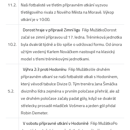
11.2.
Naši fotbalisté ve třetím přípravném utkání vyzvou
třetiligového rivala z Nového Města na Moravě. Výkop
utkání je v 10:00.
Dorost hraje v přípravě Zimní ligu
Filip Mužátko
Dorost
začal se zimní přípravou už 17. ledna. Tréninková jednotka
10.2.
byla dvakrát týdně a šlo spíše o udržovací formu. Od února
už tým vedený Karlem Nováčkem nastoupil na klasický
model s třemi tréninkovými jednotkami.
Výhra 2:3 proti Hodonínu
Filip Mužátko
Ve druhém
přípravném utkaní se naši fotbalisté utkali s Hodonínem,
který vévodí tabulce Divize D. Tým trenéra Jana Šimáčka
5.2.
divizního lídra zejména v prvním poločase přehrál, ale až
ve druhém poločase začaly padat góly, když se dvakrát
střelecky prosadil mladíček Vošmera a jeden gól přidal
Robin Demeter.
V sobotu přípravné utkání v Hodoníně
Filip Mužátko
Po