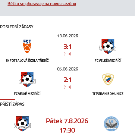
Béčko se připravuje na novou sezónu
POSLEDNÍ ZÁPASY
13.06.2026
3:1
(1:0)
SK FOTBALOVÁ ŠKOLA TŘEBÍČ
FC VELKÉ MEZIŘÍČÍ
05.06.2026
2:1
(1:0)
FC VELKÉ MEZIŘÍČÍ
TJ TATRAN BOHUNICE
PŘÍŠTÍ ZÁPAS
Pátek 7.8.2026
17:30