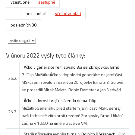
vzestupně
sestupně
bez anotací
včetně anotací
posledních 30
V únoru 2022 vyšly tyto články:
Áčko v generálce remizovalo 3:3 se Zbrojovkou Brno
B
Filip Mužátko
Áčko v dopolední generálce na jarní část
26.2.
MSFL remizovalo s rezervou Zbrojovky Brno 3:3. Gólově
se prosadili Mirek Malata, Robin Demeter a Jan Nedvěd.
Áčko a dorost hrají o víkendu doma
Filip
Mužátko
Generálku před startem jarní části MSFL sehrají
25.2.
naši fotbalisté zítra proti rezervě Zbrojovky Brno. Utkání
začíná v 10:00 na umělé trávě ve VM.
Starší přípravka vyhrála turnaj v Dolních Břežanech
Filip