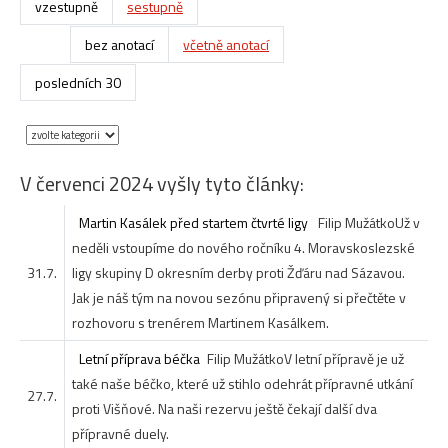
vzestupně
sestupně
bez anotací
včetně anotací
posledních 30
V červenci 2024 vyšly tyto články:
Martin Kasálek před startem čtvrté ligy
Filip Mužátko
Už v
neděli vstoupíme do nového ročníku 4. Moravskoslezské
31.7.
ligy skupiny D okresním derby proti Žďáru nad Sázavou.
Jak je náš tým na novou sezónu připravený si přečtěte v
rozhovoru s trenérem Martinem Kasálkem.
Letní příprava béčka
Filip Mužátko
V letní přípravě je už
také naše béčko, které už stihlo odehrát přípravné utkání
27.7.
proti Višňové. Na naši rezervu ještě čekají další dva
přípravné duely.