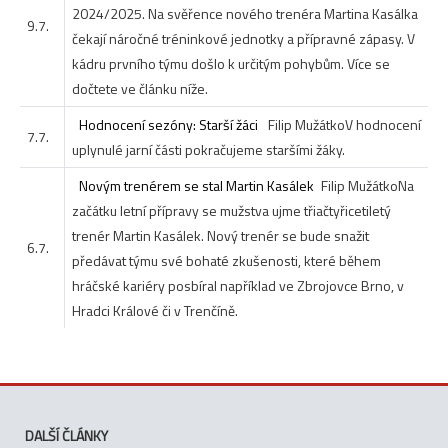
2024/2025. Na svěřence nového trenéra Martina Kasálka
9.7.
čekají náročné tréninkové jednotky a přípravné zápasy. V
kádru prvního týmu došlo k určitým pohybům. Více se
dočtete ve článku níže.
Hodnocení sezóny: Starší žáci
Filip Mužátko
V hodnocení
7.7.
uplynulé jarní části pokračujeme staršími žáky.
Novým trenérem se stal Martin Kasálek
Filip Mužátko
Na
začátku letní přípravy se mužstva ujme třiačtyřicetiletý
trenér Martin Kasálek. Nový trenér se bude snažit
6.7.
předávat týmu své bohaté zkušenosti, které během
hráčské kariéry posbíral například ve Zbrojovce Brno, v
Hradci Králové či v Trenčíně.
DALŠÍ ČLÁNKY