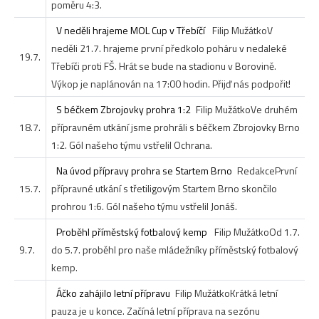
poměru 4:3.
V neděli hrajeme MOL Cup v Třebíčí
Filip Mužátko
V
neděli 21.7. hrajeme první předkolo poháru v nedaleké
19.7.
Třebíči proti FŠ. Hrát se bude na stadionu v Borovině.
Výkop je naplánován na 17:00 hodin. Přijď nás podpořit!
S béčkem Zbrojovky prohra 1:2
Filip Mužátko
Ve druhém
18.7.
přípravném utkání jsme prohráli s béčkem Zbrojovky Brno
1:2. Gól našeho týmu vstřelil Ochrana.
Na úvod přípravy prohra se Startem Brno
Redakce
První
15.7.
přípravné utkání s třetiligovým Startem Brno skončilo
prohrou 1:6. Gól našeho týmu vstřelil Jonáš.
Proběhl příměstský fotbalový kemp
Filip Mužátko
Od 1.7.
9.7.
do 5.7. proběhl pro naše mládežníky příměstský fotbalový
kemp.
Áčko zahájilo letní přípravu
Filip Mužátko
Krátká letní
pauza je u konce. Začíná letní příprava na sezónu