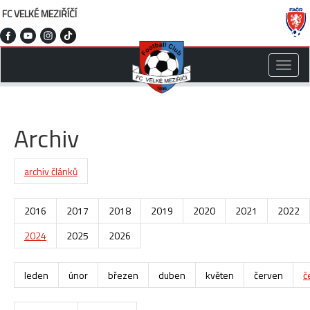
FC VELKÉ MEZIŘÍČÍ
Toggle
naviga
Archiv
archiv článků
2016
2017
2018
2019
2020
2021
2022
2024
2025
2026
leden
únor
březen
duben
květen
červen
č