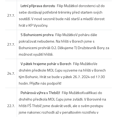
Letní příprava dorostu
Filip Mužátko
I dorostenci už do
sebe dostávají potřebné tréninky před startem svých
27.7.
soutěží. V nové sezoně bude náš starší a mladší dorost
hrát v KP Vysočiny.
S Bohunicemi prohra
Filip Mužátko
V poháru dále
pokračovat nebudeme. Na hřišti v Borech jsme s
27.7.
Bohunicemi prohráli 0:2. Děkujeme TJ Družstevník Bory za
možnost využití hřiště.
V pátek hrajeme pohár v Borech
Filip Mužátko
Ve
druhém předkole MOL Cupu vyzveme na hřišti v Borech
24.7.
tým Bohunic. Hrát se bude v pátek 26.7. 2024 od 17:30
hodin. Přijďte nás podpořit!
Pohárová výhra v Třebíči!
Filip Mužátko
Kvalifikaci do
druhého předkola MOL Cupu jsme zvládli. V Borovině na
22.7.
hřišti FŠ Třebíč jsme dvakrát vedli, ale o svém postupu
jsme nakonec rozhodli až v penaltovém rozstřelu v