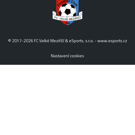
© 2017-2026 FC Velké Meziříčí & eSports, s.r.o. -
www.esports.cz
Nastavení cookies