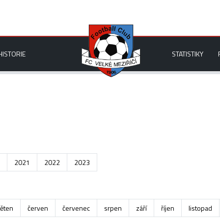
HISTORIE
STATISTIKY
2021
2022
2023
ěten
červen
červenec
srpen
září
říjen
listopad