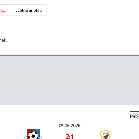
tací
včetně anotací
nek.
PŘÍŠ
05.06.2026
2:1