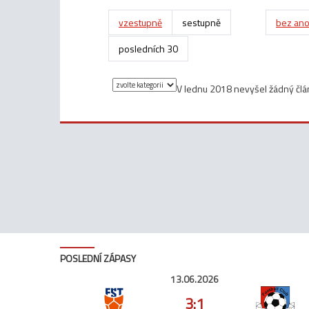
vzestupně
sestupně
bez ano
posledních 30
V lednu 2018 nevyšel žádný člá
POSLEDNÍ ZÁPASY
13.06.2026
3:1