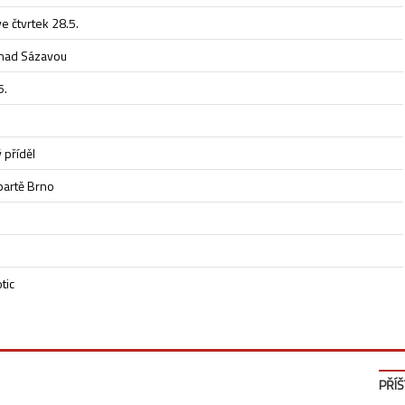
 čtvrtek 28.5.
 nad Sázavou
5.
 příděl
partě Brno
tic
PŘÍŠ