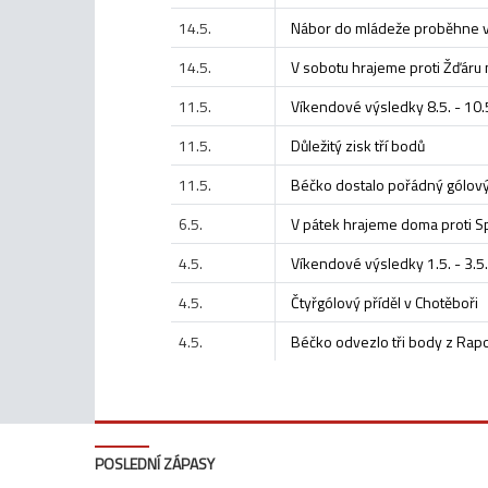
14.5.
Nábor do mládeže proběhne ve
14.5.
V sobotu hrajeme proti Žďáru
11.5.
Víkendové výsledky 8.5. - 10.
11.5.
Důležitý zisk tří bodů
11.5.
Béčko dostalo pořádný gólový
6.5.
V pátek hrajeme doma proti S
4.5.
Víkendové výsledky 1.5. - 3.5.
4.5.
Čtyřgólový příděl v Chotěboři
4.5.
Béčko odvezlo tři body z Rapo
POSLEDNÍ ZÁPASY