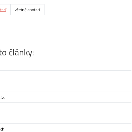
tací
včetně anotací
to články:
m
.5.
ech