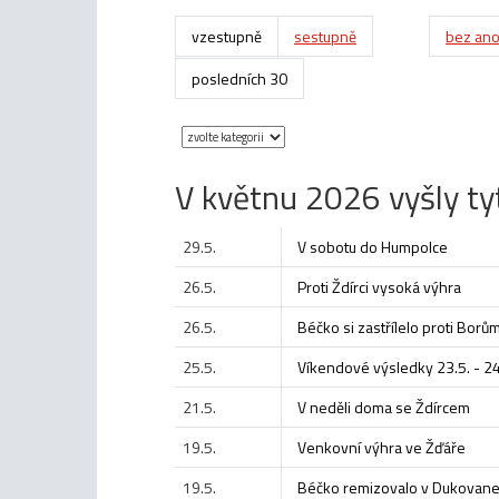
vzestupně
sestupně
bez ano
posledních 30
V květnu 2026 vyšly ty
29.5.
V sobotu do Humpolce
26.5.
Proti Ždírci vysoká výhra
26.5.
Béčko si zastřílelo proti Borů
25.5.
Víkendové výsledky 23.5. - 24
21.5.
V neděli doma se Ždírcem
19.5.
Venkovní výhra ve Žďáře
19.5.
Béčko remizovalo v Dukovan