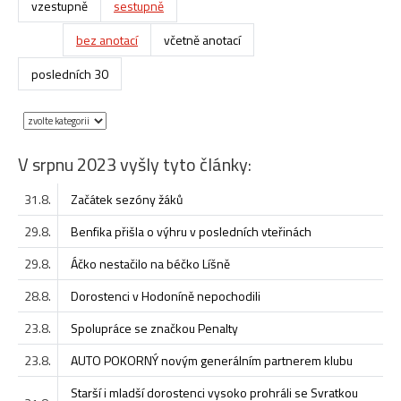
vzestupně
sestupně
bez anotací
včetně anotací
posledních 30
V srpnu 2023 vyšly tyto články:
31.8.
Začátek sezóny žáků
29.8.
Benfika přišla o výhru v posledních vteřinách
29.8.
Áčko nestačilo na béčko Líšně
28.8.
Dorostenci v Hodoníně nepochodili
23.8.
Spolupráce se značkou Penalty
23.8.
AUTO POKORNÝ novým generálním partnerem klubu
Starší i mladší dorostenci vysoko prohráli se Svratkou