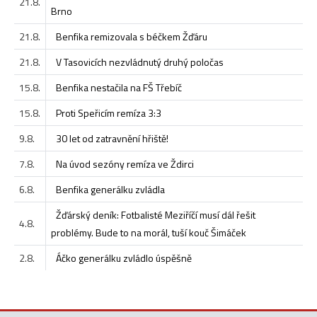
21.8.
Brno
21.8.
Benfika remizovala s béčkem Žďáru
21.8.
V Tasovicích nezvládnutý druhý poločas
15.8.
Benfika nestačila na FŠ Třebíč
15.8.
Proti Speřicím remíza 3:3
9.8.
30 let od zatravnění hřiště!
7.8.
Na úvod sezóny remíza ve Ždirci
6.8.
Benfika generálku zvládla
Žďárský deník: Fotbalisté Meziříčí musí dál řešit
4.8.
problémy. Bude to na morál, tuší kouč Šimáček
2.8.
Áčko generálku zvládlo úspěšně