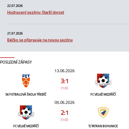
22.07.2026
Hodnocení sezóny: Starší dorost
21.07.2026
Béčko se připravuje na novou sezónu
POSLEDNÍ ZÁPASY
13.06.2026
3:1
(1:0)
SK FOTBALOVÁ ŠKOLA TŘEBÍČ
FC VELKÉ MEZIŘÍČÍ
05.06.2026
2:1
(1:0)
FC VELKÉ MEZIŘÍČÍ
TJ TATRAN BOHUNICE