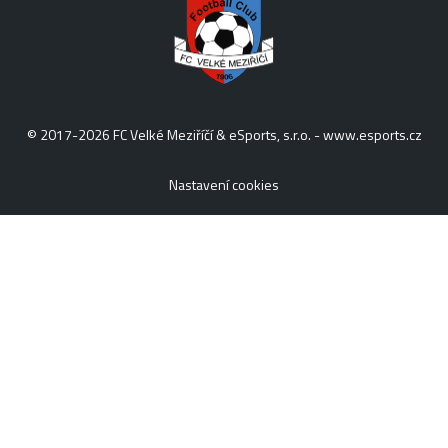
© 2017-2026 FC Velké Meziříčí & eSports, s.r.o. -
www.esports.cz
Nastavení cookies