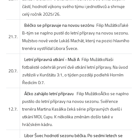
částí, hodnotí výkony svého týmu i jednotlivců a shrnuje
celý ročník 2025/26.
Béčko se připravuje na novou sezónu
Filip Mužátko
Také
B-tým se naplno pustil do letní přípravy na novou sezonu.
21.7.
Mužstvo nově vede Lukáš Machát, který na pozici hlavního
trenéra vystřídal Libora Švece.
Letní přípravná utkání - Muži A
Filip Mužátko
Naši
fotbalisté odehráli první dvě utkání letní přípravy. Na úvod
20.7.
zvítězili v Kunštátu 3:1, o týden později podlehli Horním
Ředicím 0:7.
Áčko zahájilo letní přípravu
Filip Mužátko
Áčko se naplno
pustilo do letní přípravy na novou sezonu. Svěřence
12.7.
trenéra Martina Kasálka čeká série přípravných duelů i
utkání MOL Cupu. K několika změnám došlo také v
hráčském kádru.
Libor Švec hodnotí sezonu béčka. Po sedmi letech se