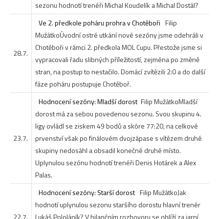
sezonu hodnotí trenéři Michal Koudelík a Michal Dostál?
Ve 2. předkole poháru prohra v Chotěboři
Filip
Mužátko
Úvodní ostré utkání nové sezóny jsme odehráli v
Chotěboři v rámci 2. předkola MOL Cupu. Přestože jsme si
28.7.
vypracovali řadu slibných příležitostí, zejména po změně
stran, na postup to nestačilo. Domácí zvítězili 2:0 a do další
fáze poháru postupuje Chotěboř.
Hodnocení sezóny: Mladší dorost
Filip Mužátko
Mladší
dorost má za sebou povedenou sezonu. Svou skupinu 4.
ligy ovládl se ziskem 49 bodů a skóre 77:20, na celkové
23.7.
prvenství však po finálovém dvojzápase s vítězem druhé
skupiny nedosáhl a obsadil konečné druhé místo.
Uplynulou sezónu hodnotí trenéři Denis Hotárek a Alex
Palas.
Hodnocení sezóny: Starší dorost
Filip Mužátko
Jak
hodnotí uplynulou sezonu staršího dorostu hlavní trenér
22.7.
Lukáš Pololáník? V bilančním rozhovoru se ohlíží za jarní