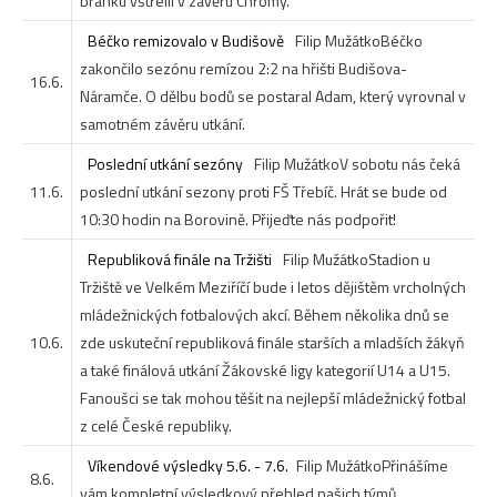
branku vstřelil v závěru Chromý.
Béčko remizovalo v Budišově
Filip Mužátko
Béčko
zakončilo sezónu remízou 2:2 na hřišti Budišova-
16.6.
Náramče. O dělbu bodů se postaral Adam, který vyrovnal v
samotném závěru utkání.
Poslední utkání sezóny
Filip Mužátko
V sobotu nás čeká
11.6.
poslední utkání sezony proti FŠ Třebíč. Hrát se bude od
10:30 hodin na Borovině. Přijeďte nás podpořit!
Republiková finále na Tržišti
Filip Mužátko
Stadion u
Tržiště ve Velkém Meziříčí bude i letos dějištěm vrcholných
mládežnických fotbalových akcí. Během několika dnů se
10.6.
zde uskuteční republiková finále starších a mladších žákyň
a také finálová utkání Žákovské ligy kategorií U14 a U15.
Fanoušci se tak mohou těšit na nejlepší mládežnický fotbal
z celé České republiky.
Víkendové výsledky 5.6. - 7.6.
Filip Mužátko
Přinášíme
8.6.
vám kompletní výsledkový přehled našich týmů.