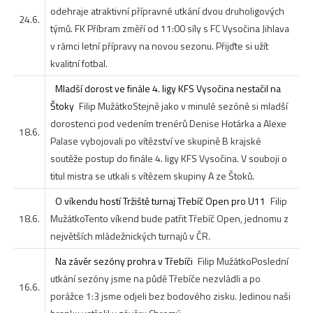
odehraje atraktivní přípravné utkání dvou druholigových
24.6.
týmů. FK Příbram změří od 11:00 síly s FC Vysočina Jihlava
v rámci letní přípravy na novou sezonu. Přijďte si užít
kvalitní fotbal.
Mladší dorost ve finále 4. ligy KFS Vysočina nestačil na
Štoky
Filip Mužátko
Stejně jako v minulé sezóně si mladší
dorostenci pod vedením trenérů Denise Hotárka a Alexe
18.6.
Palase vybojovali po vítězství ve skupině B krajské
soutěže postup do finále 4. ligy KFS Vysočina. V souboji o
titul mistra se utkali s vítězem skupiny A ze Štoků.
O víkendu hostí Tržiště turnaj Třebíč Open pro U11
Filip
18.6.
Mužátko
Tento víkend bude patřit Třebíč Open, jednomu z
největších mládežnických turnajů v ČR.
Na závěr sezóny prohra v Třebíči
Filip Mužátko
Poslední
utkání sezóny jsme na půdě Třebíče nezvládli a po
16.6.
porážce 1:3 jsme odjeli bez bodového zisku. Jedinou naši