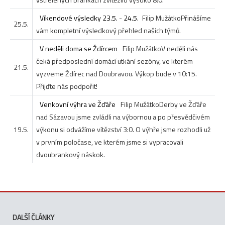
Víkendové výsledky 23.5. - 24.5.
Filip Mužátko
Přinášíme
25.5.
vám kompletní výsledkový přehled našich týmů.
V neděli doma se Ždírcem
Filip Mužátko
V neděli nás
čeká předposlední domácí utkání sezóny, ve kterém
21.5.
vyzveme Ždírec nad Doubravou. Výkop bude v 10:15.
Přijďte nás podpořit!
Venkovní výhra ve Žďáře
Filip Mužátko
Derby ve Žďáře
nad Sázavou jsme zvládli na výbornou a po přesvědčivém
19.5.
výkonu si odvážíme vítězství 3:0. O výhře jsme rozhodli už
v prvním poločase, ve kterém jsme si vypracovali
dvoubrankový náskok.
DALŠÍ ČLÁNKY