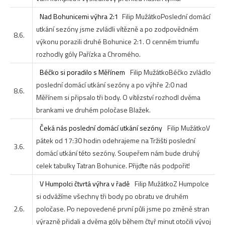
Nad Bohunicemi výhra 2:1
Filip Mužátko
Poslední domácí
utkání sezóny jsme zvládli vítězně a po zodpovědném
8.6.
výkonu porazili druhé Bohunice 2:1. O cenném triumfu
rozhodly góly Pařízka a Chromého.
Béčko si poradilo s Měřínem
Filip Mužátko
Béčko zvládlo
poslední domácí utkání sezóny a po výhře 2:0 nad
8.6.
Měřínem si připsalo tři body. O vítězství rozhodl dvěma
brankami ve druhém poločase Blažek.
Čeká nás poslední domácí utkání sezóny
Filip Mužátko
V
pátek od 17:30 hodin odehrajeme na Tržišti poslední
3.6.
domácí utkání této sezóny. Soupeřem nám bude druhý
celek tabulky Tatran Bohunice. Přijďte nás podpořit!
V Humpolci čtvrtá výhra v řadě
Filip Mužátko
Z Humpolce
si odvážíme všechny tři body po obratu ve druhém
2.6.
poločase. Po nepovedené první půli jsme po změně stran
výrazně přidali a dvěma góly během čtyř minut otočili vývoj