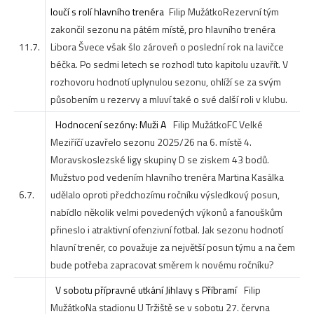
loučí s rolí hlavního trenéra
Filip Mužátko
Rezervní tým
zakončil sezonu na pátém místě, pro hlavního trenéra
11.7.
Libora Švece však šlo zároveň o poslední rok na lavičce
béčka. Po sedmi letech se rozhodl tuto kapitolu uzavřít. V
rozhovoru hodnotí uplynulou sezonu, ohlíží se za svým
působením u rezervy a mluví také o své další roli v klubu.
Hodnocení sezóny: Muži A
Filip Mužátko
FC Velké
Meziříčí uzavřelo sezonu 2025/26 na 6. místě 4.
Moravskoslezské ligy skupiny D se ziskem 43 bodů.
Mužstvo pod vedením hlavního trenéra Martina Kasálka
6.7.
udělalo oproti předchozímu ročníku výsledkový posun,
nabídlo několik velmi povedených výkonů a fanouškům
přineslo i atraktivní ofenzivní fotbal. Jak sezonu hodnotí
hlavní trenér, co považuje za největší posun týmu a na čem
bude potřeba zapracovat směrem k novému ročníku?
V sobotu přípravné utkání Jihlavy s Příbramí
Filip
Mužátko
Na stadionu U Tržiště se v sobotu 27. června