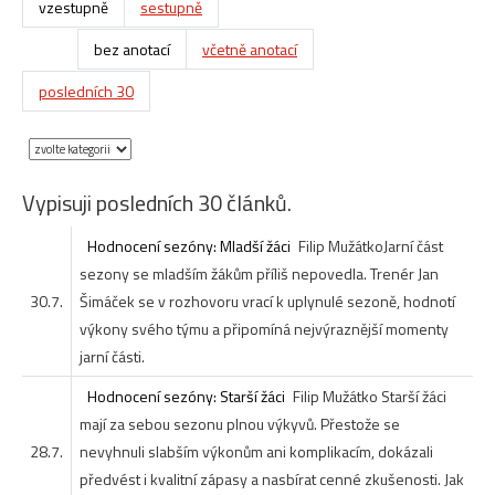
vzestupně
sestupně
bez anotací
včetně anotací
posledních 30
Vypisuji posledních 30 článků.
Hodnocení sezóny: Mladší žáci
Filip Mužátko
Jarní část
sezony se mladším žákům příliš nepovedla. Trenér Jan
30.7.
Šimáček se v rozhovoru vrací k uplynulé sezoně, hodnotí
výkony svého týmu a připomíná nejvýraznější momenty
jarní části.
Hodnocení sezóny: Starší žáci
Filip Mužátko
Starší žáci
mají za sebou sezonu plnou výkyvů. Přestože se
28.7.
nevyhnuli slabším výkonům ani komplikacím, dokázali
předvést i kvalitní zápasy a nasbírat cenné zkušenosti. Jak