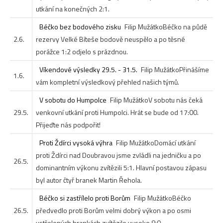
utkání na konečných 2:1.
Béčko bez bodového zisku
Filip Mužátko
Béčko na půdě
2.6.
rezervy Velké Bíteše bodově neuspělo a po těsné
porážce 1:2 odjelo s prázdnou.
Víkendové výsledky 29.5. - 31.5.
Filip Mužátko
Přinášíme
1.6.
vám kompletní výsledkový přehled našich týmů.
V sobotu do Humpolce
Filip Mužátko
V sobotu nás čeká
29.5.
venkovní utkání proti Humpolci. Hrát se bude od 17:00.
Přijeďte nás podpořit!
Proti Ždírci vysoká výhra
Filip Mužátko
Domácí utkání
proti Ždírci nad Doubravou jsme zvládli na jedničku a po
26.5.
dominantním výkonu zvítězili 5:1. Hlavní postavou zápasu
byl autor čtyř branek Martin Řehola.
Béčko si zastřílelo proti Borům
Filip Mužátko
Béčko
26.5.
předvedlo proti Borům velmi dobrý výkon a po osmi
vstřelených brankách zvítězilo vysoko 8:0.