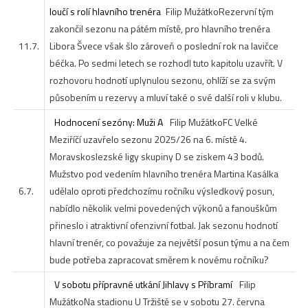
loučí s rolí hlavního trenéra
Filip Mužátko
Rezervní tým
zakončil sezonu na pátém místě, pro hlavního trenéra
11.7.
Libora Švece však šlo zároveň o poslední rok na lavičce
béčka. Po sedmi letech se rozhodl tuto kapitolu uzavřít. V
rozhovoru hodnotí uplynulou sezonu, ohlíží se za svým
působením u rezervy a mluví také o své další roli v klubu.
Hodnocení sezóny: Muži A
Filip Mužátko
FC Velké
Meziříčí uzavřelo sezonu 2025/26 na 6. místě 4.
Moravskoslezské ligy skupiny D se ziskem 43 bodů.
Mužstvo pod vedením hlavního trenéra Martina Kasálka
6.7.
udělalo oproti předchozímu ročníku výsledkový posun,
nabídlo několik velmi povedených výkonů a fanouškům
přineslo i atraktivní ofenzivní fotbal. Jak sezonu hodnotí
hlavní trenér, co považuje za největší posun týmu a na čem
bude potřeba zapracovat směrem k novému ročníku?
V sobotu přípravné utkání Jihlavy s Příbramí
Filip
Mužátko
Na stadionu U Tržiště se v sobotu 27. června