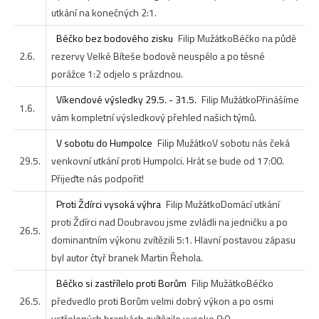
utkání na konečných 2:1.
Béčko bez bodového zisku
Filip Mužátko
Béčko na půdě
2.6.
rezervy Velké Bíteše bodově neuspělo a po těsné
porážce 1:2 odjelo s prázdnou.
Víkendové výsledky 29.5. - 31.5.
Filip Mužátko
Přinášíme
1.6.
vám kompletní výsledkový přehled našich týmů.
V sobotu do Humpolce
Filip Mužátko
V sobotu nás čeká
29.5.
venkovní utkání proti Humpolci. Hrát se bude od 17:00.
Přijeďte nás podpořit!
Proti Ždírci vysoká výhra
Filip Mužátko
Domácí utkání
proti Ždírci nad Doubravou jsme zvládli na jedničku a po
26.5.
dominantním výkonu zvítězili 5:1. Hlavní postavou zápasu
byl autor čtyř branek Martin Řehola.
Béčko si zastřílelo proti Borům
Filip Mužátko
Béčko
26.5.
předvedlo proti Borům velmi dobrý výkon a po osmi
vstřelených brankách zvítězilo vysoko 8:0.