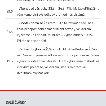
Víkendové výsledky 23.5. - 24.5.
Filip Mužátko
Přinášíme
25.5.
vám kompletní výsledkový přehled našich týmů.
V neděli doma se Ždírcem
Filip Mužátko
V neděli nás
čeká předposlední domácí utkání sezóny, ve kterém
21.5.
vyzveme Ždírec nad Doubravou. Výkop bude v 10:15.
Přijďte nás podpořit!
Venkovní výhra ve Žďáře
Filip Mužátko
Derby ve Žďáře
nad Sázavou jsme zvládli na výbornou a po přesvědčivém
19.5.
výkonu si odvážíme vítězství 3:0. O výhře jsme rozhodli už
v prvním poločase, ve kterém jsme si vypracovali
dvoubrankový náskok.
DALŠÍ ČLÁNKY