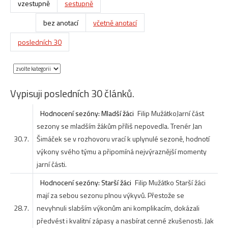
vzestupně
sestupně
bez anotací
včetně anotací
posledních 30
Vypisuji posledních 30 článků.
Hodnocení sezóny: Mladší žáci
Filip Mužátko
Jarní část
sezony se mladším žákům příliš nepovedla. Trenér Jan
30.7.
Šimáček se v rozhovoru vrací k uplynulé sezoně, hodnotí
výkony svého týmu a připomíná nejvýraznější momenty
jarní části.
Hodnocení sezóny: Starší žáci
Filip Mužátko
Starší žáci
mají za sebou sezonu plnou výkyvů. Přestože se
28.7.
nevyhnuli slabším výkonům ani komplikacím, dokázali
předvést i kvalitní zápasy a nasbírat cenné zkušenosti. Jak