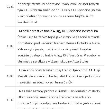
odehraje atraktivní přípravné utkání dvou druholigových
24.6.
týmů. FK Příbram změří od 11:00 síly s FC Vysočina Jihlava
v rámci letní přípravy na novou sezonu. Přijďte si užít
kvalitní fotbal.
Mladší dorost ve finále 4. ligy KFS Vysočina nestačil na
Štoky
Filip Mužátko
Stejně jako v minulé sezóně si mladší
dorostenci pod vedením trenérů Denise Hotárka a Alexe
18.6.
Palase vybojovali po vítězství ve skupině B krajské
soutěže postup do finále 4. ligy KFS Vysočina. V souboji o
titul mistra se utkali s vítězem skupiny A ze Štoků.
O víkendu hostí Tržiště turnaj Třebíč Open pro U11
Filip
18.6.
Mužátko
Tento víkend bude patřit Třebíč Open, jednomu z
největších mládežnických turnajů v ČR.
Na závěr sezóny prohra v Třebíči
Filip Mužátko
Poslední
utkání sezóny jsme na půdě Třebíče nezvládli a po
16.6.
porážce 1:3 jsme odjeli bez bodového zisku. Jedinou naši