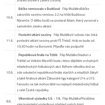
branku vstřelil v závěru Chromý.
Béčko remizovalo v Budišově
Filip Mužátko
Béčko
zakončilo sezónu remízou 2:2 na hřišti Budišova-
16.6.
Náramče. O dělbu bodů se postaral Adam, který vyrovnal v
samotném závěru utkání.
Poslední utkání sezóny
Filip Mužátko
V sobotu nás čeká
11.6.
poslední utkání sezony proti FŠ Třebíč. Hrát se bude od
10:30 hodin na Borovině. Přijeďte nás podpořit!
Republiková finále na Tržišti
Filip Mužátko
Stadion u
Tržiště ve Velkém Meziříčí bude i letos dějištěm vrcholných
mládežnických fotbalových akcí. Během několika dnů se
10.6.
zde uskuteční republiková finále starších a mladších žákyň
a také finálová utkání Žákovské ligy kategorií U14 a U15.
Fanoušci se tak mohou těšit na nejlepší mládežnický fotbal
z celé České republiky.
Víkendové výsledky 5.6. - 7.6.
Filip Mužátko
Přinášíme
8.6.
vám kompletní výsledkový přehled našich týmů.