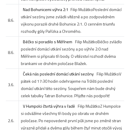
Nad Bohunicemi výhra 2:1
Filip Mužátko
Poslední domácí
utkání sezóny jsme zvládli vítězně a po zodpovědném
8.6.
výkonu porazili druhé Bohunice 2:1. O cenném triumfu
rozhodly góly Pařízka a Chromého.
Béčko si poradilo s Měřínem
Filip Mužátko
Béčko zvládlo
poslední domácí utkání sezóny a po výhře 2:0 nad
8.6.
Měřínem si připsalo tři body. O vítězství rozhodl dvěma
brankami ve druhém poločase Blažek.
Čeká nás poslední domácí utkání sezóny
Filip Mužátko
V
pátek od 17:30 hodin odehrajeme na Tržišti poslední
3.6.
domácí utkání této sezóny. Soupeřem nám bude druhý
celek tabulky Tatran Bohunice. Přijďte nás podpořit!
V Humpolci čtvrtá výhra v řadě
Filip Mužátko
Z Humpolce
si odvážíme všechny tři body po obratu ve druhém
2.6.
poločase. Po nepovedené první půli jsme po změně stran
výrazně přidali a dvěma góly během čtyř minut otočili vývoj