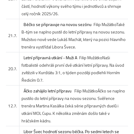
částí, hodnotí výkony svého týmu i jednotlivců a shrnuje
celý ročník 2025/26.
Béčko se připravuje na novou sezónu
Filip Mužátko
Také
B-tým se naplno pustil do letní přípravy na novou sezonu.
21.7.
Mužstvo nově vede Lukáš Machát, který na pozici hlavního
trenéra vystřídal Libora Švece.
Letní přípravná utkání - Muži A
Filip Mužátko
Naši
fotbalisté odehráli první dvě utkání letní přípravy. Na úvod
20.7.
zvítězili v Kunštátu 3:1, o týden později podlehli Horním
Ředicím 0:7.
Áčko zahájilo letní přípravu
Filip Mužátko
Áčko se naplno
pustilo do letní přípravy na novou sezonu. Svěřence
12.7.
trenéra Martina Kasálka čeká série přípravných duelů i
utkání MOL Cupu. K několika změnám došlo také v
hráčském kádru.
Libor Švec hodnotí sezonu béčka. Po sedmi letech se