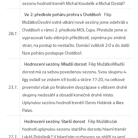
sezonu hodnotí trenéři Michal Koudelík a Michal Dostál?
Ve 2. předkole poháru prohra v Chotěboři
Filip
Mužátko
Úvodní ostré utkání nové sezóny jsme odehráli v
Chotěboři v rámci 2. předkola MOL Cupu. Přestože jsme si
28.7.
vypracovali řadu slibných příležitostí, zejména po změně
stran, na postup to nestačilo. Domácí zvítězili 2:0 a do další
fáze poháru postupuje Chotěboř.
Hodnocení sezóny: Mladší dorost
Filip Mužátko
Mladší
dorost má za sebou povedenou sezonu. Svou skupinu 4.
ligy ovládl se ziskem 49 bodů a skóre 77:20, na celkové
23.7.
prvenství však po finálovém dvojzápase s vítězem druhé
skupiny nedosáhl a obsadil konečné druhé místo.
Uplynulou sezónu hodnotí trenéři Denis Hotárek a Alex
Palas.
Hodnocení sezóny: Starší dorost
Filip Mužátko
Jak
hodnotí uplynulou sezonu staršího dorostu hlavní trenér
22.7.
Lukáš Pololáník? V bilančním rozhovoru se ohlíží za jarní