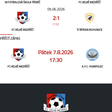
SK FOTBALOVÁ ŠKOLA TŘEBÍČ
FC VELKÉ MEZIŘÍČÍ
05.06.2026
2:1
(1:0)
FC VELKÉ MEZIŘÍČÍ
TJ TATRAN BOHUNICE
PŘÍŠTÍ ZÁPAS
Pátek 7.8.2026
17:30
FC VELKÉ MEZIŘÍČÍ
A.F.C. HUMPOLEC