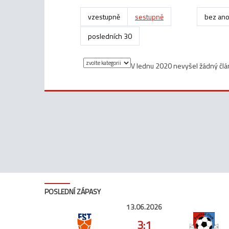
vzestupně
sestupně
bez ano
posledních 30
V lednu 2020 nevyšel žádný člá
POSLEDNÍ ZÁPASY
13.06.2026
3:1