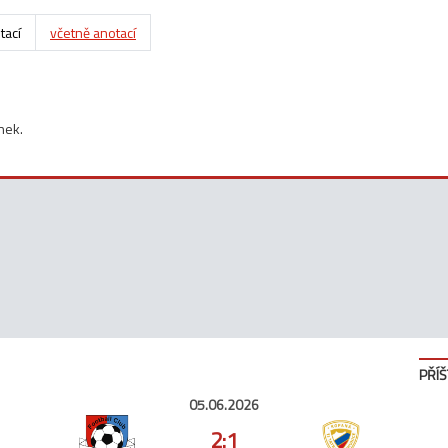
tací
včetně anotací
nek.
PŘÍŠ
05.06.2026
2:1