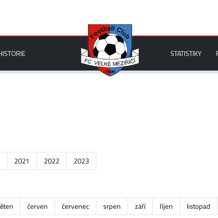
HISTORIE
STATISTIKY
2021
2022
2023
ěten
červen
červenec
srpen
září
říjen
listopad