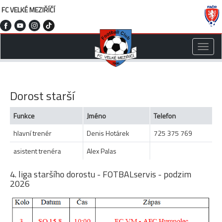
FC VELKÉ MEZIŘÍČÍ
Toggle
naviga
Dorost starší
Funkce
Jméno
Telefon
hlavní trenér
Denis Hotárek
725 375 769
asistent trenéra
Alex Palas
4. liga staršího dorostu - FOTBALservis - podzim
2026