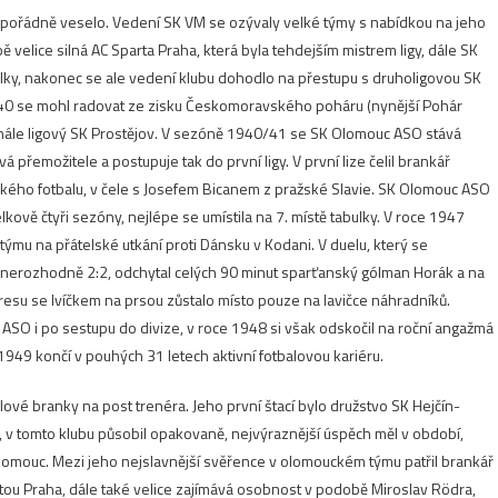
 pořádně veselo. Vedení SK VM se ozývaly velké týmy s nabídkou na jeho
ě velice silná AC Sparta Praha, která byla tehdejším mistrem ligy, dále SK
abulky, nakonec se ale vedení klubu dohodlo na přestupu s druholigovou SK
40 se mohl radovat ze zisku Českomoravského poháru (nynější Pohár
finále ligový SK Prostějov. V sezóně 1940/41 se SK Olomouc ASO stává
á přemožitele a postupuje tak do první ligy. V první lize čelil brankář
ého fotbalu, v čele s Josefem Bicanem z pražské Slavie
. SK Olomouc ASO
celkově čtyři sezóny, nejlépe se umístila na 7. místě tabulky. V roce 1947
ýmu na přátelské utkání proti Dánsku v Kodani. V duelu, který se
c nerozhodně 2:2, odchytal celých 90 minut sparťanský gólman Horák a na
dresu se lvíčkem na prsou zůstalo místo pouze na lavičce náhradníků
.
 ASO i po sestupu do divize, v roce 1948 si však odskočil na roční angažmá
 1949 končí v pouhých 31 letech aktivní fotbalovou kariéru.
lové branky na post trenéra. Jeho první štací bylo družstvo SK Hejčín-
 tomto klubu působil opakovaně, nejvýraznější úspěch měl v období,
omouc. Mezi jeho nejslavnější svěřence v olomouckém týmu patřil brankář
artou Praha, dále také velice zajímává osobnost v podobě Miroslav Rödra,