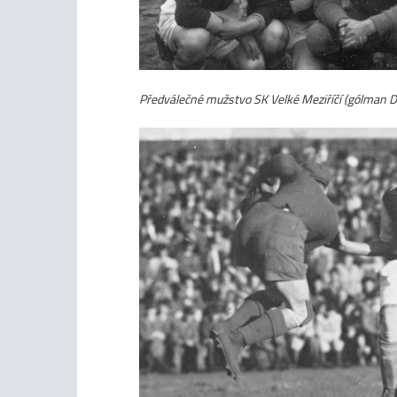
Předválečné mužstvo SK Velké Meziříčí (gólman Dole