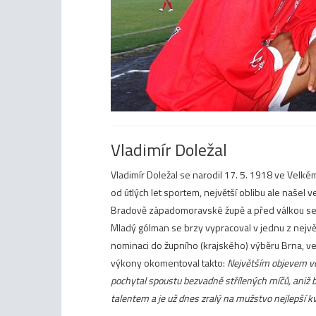
Vladimír Doležal
Vladimír Doležal se narodil 17. 5. 1918 ve Velké
od útlých let sportem, největší oblibu ale našel 
Bradově západomoravské župě a před válkou se pro
Mladý gólman se brzy vypracoval v jednu z nejvě
nominaci do župního (krajského) výběru Brna, v
výkony okomentoval takto:
Největším objevem vče
pochytal spoustu bezvadně střílených míčů, aniž b
talentem a je už dnes zralý na mužstvo nejlepší kv