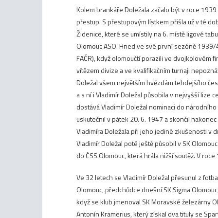
Kolem brankáře Doležala začalo být v roce 1939
přestup. S přestupovým lístkem přišla už v té dob
Židenice, které se umístily na 6. místě ligové t
Olomouc ASO
. Hned ve své první sezóně 1939/
FAČR), když olomoučtí porazili ve dvojkolovém 
vítězem divize a ve kvalifikačním turnaji nepoznáv
Doležal všem největším hvězdám tehdejšího česk
a s ní i Vladimír Doležal působila v nejvyšší lize 
dostává Vladimír Doležal nominaci do národního t
uskutečnil v pátek 20. 6. 1947 a skončil nakone
Vladimíra Doležala při jeho jediné zkušenosti v 
Vladimír Doležal poté ještě působil v SK Olomouc
do ČSS Olomouc, která hrála nižší soutěž. V roce
Ve 32 letech se Vladimír Doležal přesunul z fotba
Olomouc, předchůdce dnešní SK Sigma Olomouc, v
když se klub jmenoval SK Moravské železárny Ol
Antonín Kramerius, který získal dva tituly se Sp