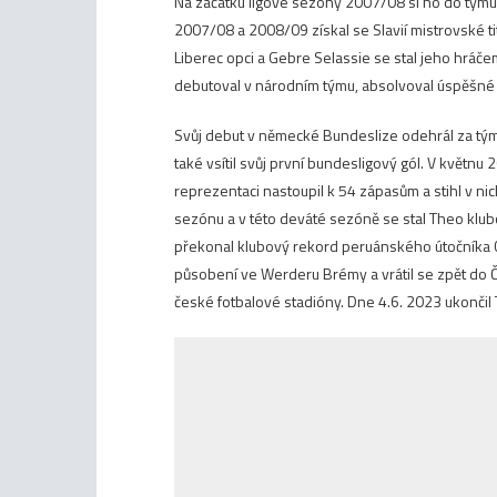
Na začátku ligové sezóny 2007/08 si ho do týmu 
2007/08 a 2008/09 získal se Slavií mistrovské tit
Liberec opci a Gebre Selassie se stal jeho hráče
debutoval v národním týmu, absolvoval úspěšn
Svůj debut v německé Bundeslize odehrál za tým
také vsítil svůj první bundesligový gól. V květnu
reprezentaci nastoupil k 54 zápasům a stihl v nic
sezónu a v této deváté sezóně se stal Theo klubo
překonal klubový rekord peruánského útočníka C
působení ve Werderu Brémy a vrátil se zpět do 
české fotbalové stadióny. Dne 4.6. 2023 ukončil 