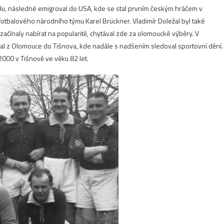
klu, následné emigroval do USA, kde se stal prvním českým hráčem v
 fotbalového národního týmu Karel Brückner
. Vladimír Doležal byl také
začínaly nabírat na popularitě, chytával zde za olomoucké výběry. V
l z Olomouce do Tišnova, kde nadále s nadšením sledoval sportovní dění.
000 v Tišnově ve věku 82 let.