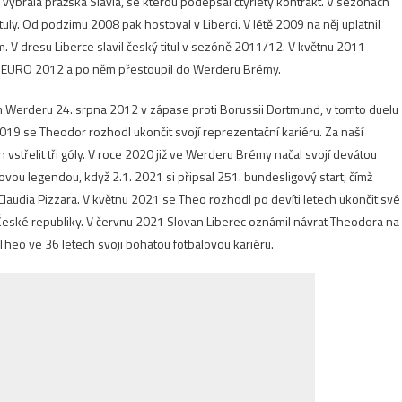
vybrala pražská Slavia, se kterou podepsal čtyřletý kontrakt. V sezónách
uly. Od podzimu 2008 pak hostoval v Liberci. V létě 2009 na něj uplatnil
m. V dresu Liberce slavil český titul v sezóně 2011/12. V květnu 2011
é EURO 2012 a po něm přestoupil do Werderu Brémy.
 Werderu 24. srpna 2012 v zápase proti Borussii Dortmund, v tomto duelu
 2019 se Theodor rozhodl ukončit svojí reprezentační kariéru. Za naší
h vstřelit tři góly. V roce 2020 již ve Werderu Brémy načal svojí devátou
vou legendou, když 2.1. 2021 si připsal 251. bundesligový start, čímž
laudia Pizzara.
V květnu 2021 se Theo rozhodl po devíti letech ukončit své
České republiky. V červnu 2021 Slovan Liberec oznámil návrat Theodora na
Theo ve 36 letech svoji bohatou fotbalovou kariéru.