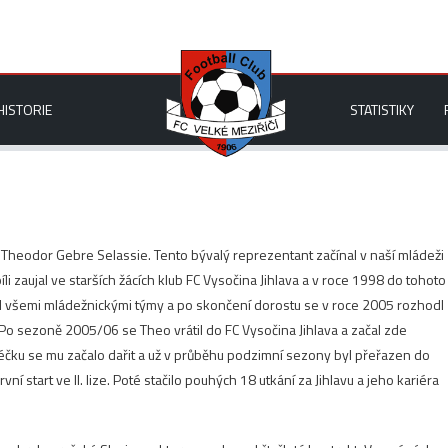
HISTORIE
STATISTIKY
heodor Gebre Selassie. Tento bývalý reprezentant začínal v naší mládeži
li zaujal ve starších žácích klub FC Vysočina Jihlava a v roce 1998 do tohoto
l všemi mládežnickými týmy a po skončení dorostu se v roce 2005 rozhodl
 Po sezoně 2005/06 se Theo vrátil do FC Vysočina Jihlava a začal zde
béčku se mu začalo dařit a už v průběhu podzimní sezony byl přeřazen do
ní start ve II. lize. Poté stačilo pouhých 18 utkání za Jihlavu a jeho kariéra