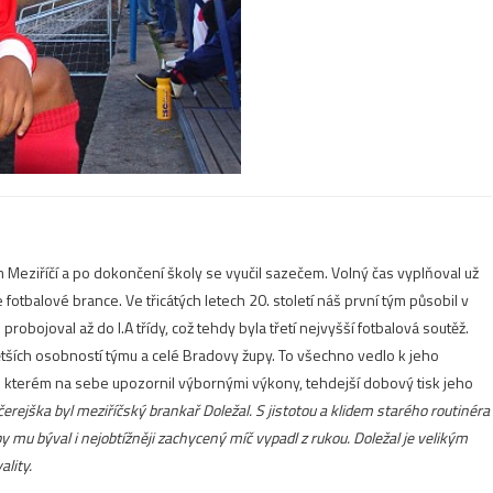
m Meziříčí a po dokončení školy se vyučil sazečem. Volný čas vyplňoval už
ve fotbalové brance.
Ve třicátých letech 20. století náš první tým působil v
bojoval až do I.A třídy, což tehdy byla třetí nejvyšší fotbalová soutěž.
tších osobností týmu a celé Bradovy župy. To všechno vedlo k jeho
e kterém na sebe upozornil výbornými výkony, tehdejší dobový tisk jeho
rejška byl meziříčský brankař Doležal. S jistotou a klidem starého routinéra
y mu býval i nejobtížněji zachycený míč vypadl z rukou. Doležal je velikým
ality.