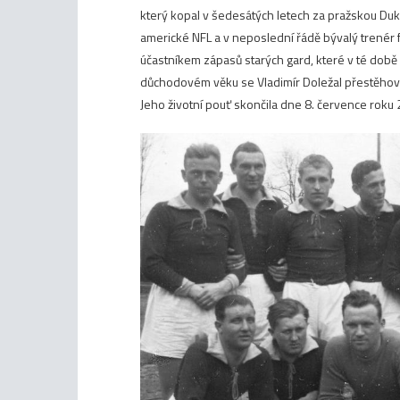
který kopal v šedesátých letech za pražskou Du
americké NFL a v neposlední řádě bývalý trenér
účastníkem zápasů starých gard, které v té době 
důchodovém věku se Vladimír Doležal přestěhova
Jeho životní
pouť skončila dne 8. července roku 2