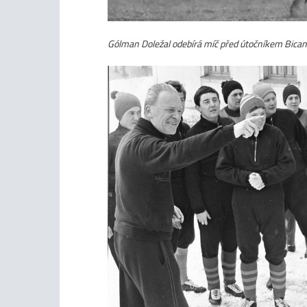
Gólman Doležal odebírá míč před útočníkem Bic