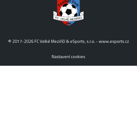
© 2017-2026 FC Velké Meziříčí & eSports, s.r.o. -
www.esports.cz
Nastavení cookies