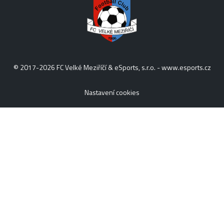
© 2017-2026 FC Velké Meziříčí & eSports, s.r.o. -
www.esports.cz
Nastavení cookies