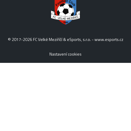
© 2017-2026 FC Velké Meziříčí & eSports, s.r.o. -
www.esports.cz
Nastavení cookies