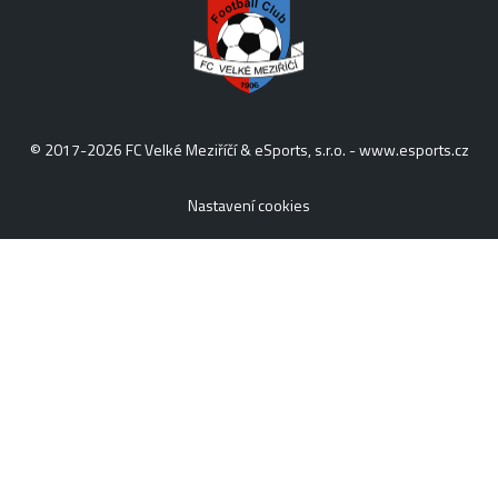
© 2017-2026 FC Velké Meziříčí & eSports, s.r.o. -
www.esports.cz
Nastavení cookies