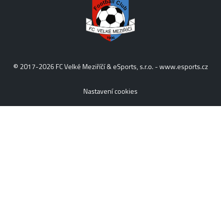
© 2017-2026 FC Velké Meziříčí & eSports, s.r.o. -
www.esports.cz
Nastavení cookies