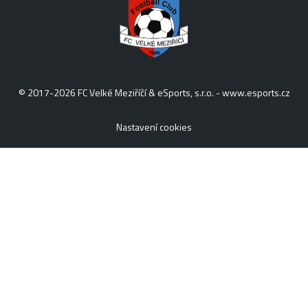
© 2017-2026 FC Velké Meziříčí & eSports, s.r.o. -
www.esports.cz
Nastavení cookies