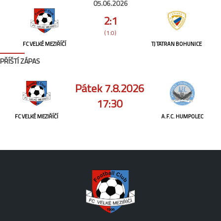
05.06.2026
2:1
(1:0)
FC VELKÉ MEZIŘÍČÍ
TJ TATRAN BOHUNICE
PŘÍŠTÍ ZÁPAS
Pátek 7.8.2026
17:30
FC VELKÉ MEZIŘÍČÍ
A.F.C. HUMPOLEC