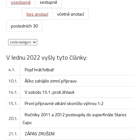
vzestupně
sestupně
bez anotací
včetně anotací
posledních 30
V lednu 2022 vyšly tyto články:
4.1.
Pojď hrát fotbal!
10.1.
Áčko zahájilo zimní přípravu
14.1.
V sobotu 15.1. proti Jihlavě
15.1.
První přípravné utkání skončilo výhrou 1:2
Ročníky 2011 a 2012 postoupily do superfinále Starez
20.1.
Cupu
21.1.
ZÁPAS ZRUŠEN!