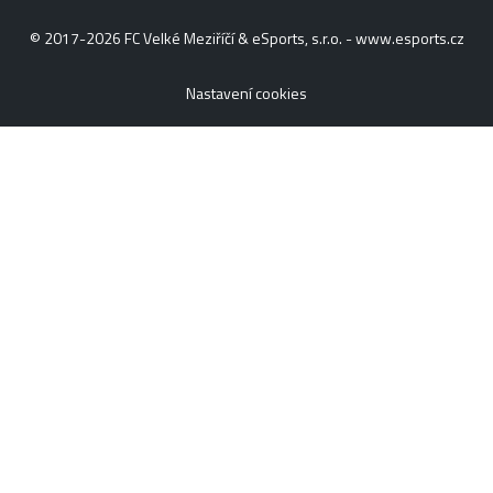
© 2017-2026 FC Velké Meziříčí & eSports, s.r.o. -
www.esports.cz
Nastavení cookies