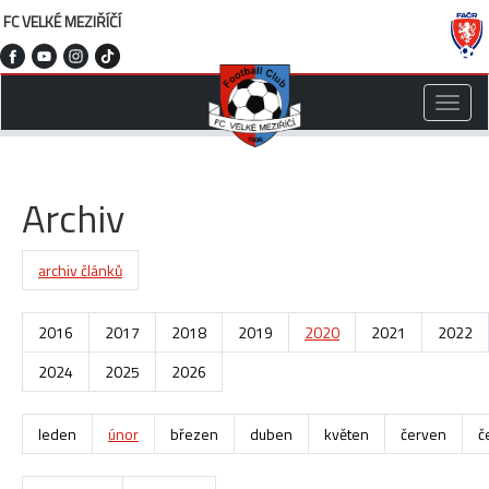
FC VELKÉ MEZIŘÍČÍ
Toggle
naviga
Archiv
archiv článků
2016
2017
2018
2019
2020
2021
2022
2024
2025
2026
leden
únor
březen
duben
květen
červen
č