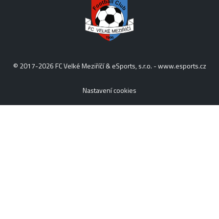
© 2017-2026 FC Velké Meziříčí & eSports, s.r.o. -
www.esports.cz
Nastavení cookies