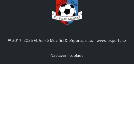
© 2017-2026 FC Velké Meziříčí & eSports, s.r.o. -
www.esports.cz
Nastavení cookies