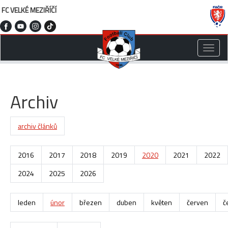
FC VELKÉ MEZIŘÍČÍ
Toggle
naviga
Archiv
archiv článků
2016
2017
2018
2019
2020
2021
2022
2024
2025
2026
leden
únor
březen
duben
květen
červen
č