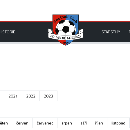
HISTORIE
STATISTIKY
2021
2022
2023
ěten
červen
červenec
srpen
září
říjen
listopad