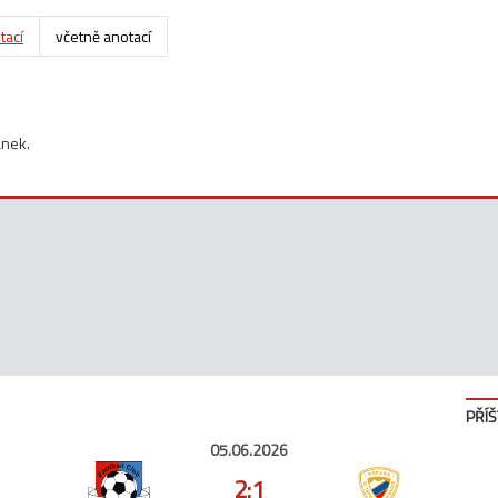
tací
včetně anotací
ánek.
PŘÍŠ
05.06.2026
2:1