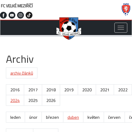
FC VELKÉ MEZIŘÍČÍ
Toggle
naviga
Archiv
archiv článků
2016
2017
2018
2019
2020
2021
2022
2024
2025
2026
leden
únor
březen
duben
květen
červen
č