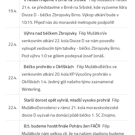
21.4. se představíme v Brně na Srbské, kde vyzveme lídra
19.4.
Divize D - béčko Zbrojovky Brno. Výkop utkání bude v
10:15. Přijeď nás do moravské metropole podpořit!
Výhra nad béčkem Zbrojovky
Filip Mužátko
Ve
venkovním utkání 22. kola Divize D se nám povedlo
22.4.
vyloupit vedoucím tým tabulky - béčko Zbrojovky Brno.
Pod výhru 1:0 se gólem podepsal Josef Jonáš.
Béčko prohrálo v Okříškách
Filip Mužátko
Béčko ve
venkovním utkání 20. kola KP Vysočiny prohrálo v
22.4.
Okříškách 1:4. Jediný gól našeho týmu zaznamenal
Winterling.
Starší dorost opět vyhrál, mladší vysoko prohrál
Filip
22.4.
Mužátko
Dorostenci v rámci 21. kola moravskoslezské
divize D vyzvali na domácí půdě béčko 1. SC Znojmo.
8.5. budeme hostit finále Poháru žen FAČR
Filip
Mužátko
Je nám velkou ctí, že na našem stadionu budeme