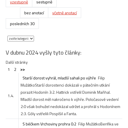
vzestupně
sestupně
bez anotací
včetně anotací
posledních 30
V dubnu 2024 vyšly tyto články:
Další stránky
1
2
>>
Starší dorost vyhrál, mladší sahali po výhře
Filip
Mužátko
Starší dorostenci dokázali v pátečním utkání
porazit Hodonín 3:2. Hattrick vstřelil Dominik Maňhal.
1.4.
Mladší dorost měl nakročeno k výhře. Poločasové vedení
2:0 však bohužel nedokázal udržet a prohrál s Hodonínem
2:3. Góly vstřelili Pospíšil a Fanta.
S béčkem Vrchoviny prohra 0:2
Filip Mužátko
Benfika ve