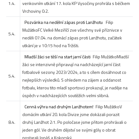
1.4.
venkovním utkání 17. kola KP Vysočiny prohrála s béčkem
Vrchoviny 0:2.
Pozvánka na nedělní zápas proti Lanžhotu
Filip
Mužátko
FC Velké Meziříčí zve všechny své příznivce v
5.4.
neděli 07.04. na domácí zápas proti Lanžhotu, začátek
utkání je v 10:15 hod na Tržišti.
Mladší žáci se těší na start jarní části
Filip Mužátko
Mladší
žáci se intenzivně připravují na nadcházející jarní část
fotbalové sezony 2023/2024, a to s cílem dosáhnout co
5.4.
nejlepších výsledků. S ohledem na zájem a oddanost
fotbalu, kterou tito mladí sportovci prokazují, je naděje na
úspěch v nadcházejících soutěžích velmi slibná.
Cenná výhra nad druhým Lanžhotem!
Filip Mužátko
V
domácím utkání 20. kola Divize jsme dokázali porazit
8.4.
druhý Lanžhot 2:1. Po poločase jsme přitom prohrávali o
jeden gól. Ve druhém dějství se svými góly o obrat
postarali Jonáš a Kokorský.