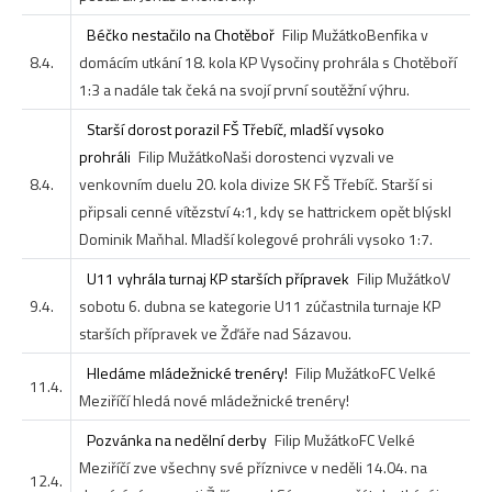
Béčko nestačilo na Chotěboř
Filip Mužátko
Benfika v
8.4.
domácím utkání 18. kola KP Vysočiny prohrála s Chotěboří
1:3 a nadále tak čeká na svojí první soutěžní výhru.
Starší dorost porazil FŠ Třebíč, mladší vysoko
prohráli
Filip Mužátko
Naši dorostenci vyzvali ve
8.4.
venkovním duelu 20. kola divize SK FŠ Třebíč. Starší si
připsali cenné vítězství 4:1, kdy se hattrickem opět blýskl
Dominik Maňhal. Mladší kolegové prohráli vysoko 1:7.
U11 vyhrála turnaj KP starších přípravek
Filip Mužátko
V
9.4.
sobotu 6. dubna se kategorie U11 zúčastnila turnaje KP
starších přípravek ve Žďáře nad Sázavou.
Hledáme mládežnické trenéry!
Filip Mužátko
FC Velké
11.4.
Meziříčí hledá nové mládežnické trenéry!
Pozvánka na nedělní derby
Filip Mužátko
FC Velké
Meziříčí zve všechny své příznivce v neděli 14.04. na
12.4.