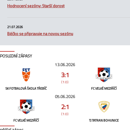
Hodnocení sezóny: Starší dorost
21.07.2026
Béčko se připravuje na novou sezónu
POSLEDNÍ ZÁPASY
13.06.2026
3:1
(1:0)
SK FOTBALOVÁ ŠKOLA TŘEBÍČ
FC VELKÉ MEZIŘÍČÍ
05.06.2026
2:1
(1:0)
FC VELKÉ MEZIŘÍČÍ
TJ TATRAN BOHUNICE