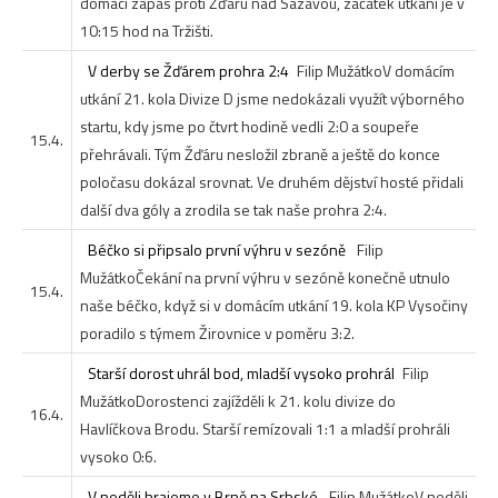
domácí zápas proti Žďáru nad Sázavou, začátek utkání je v
10:15 hod na Tržišti.
V derby se Žďárem prohra 2:4
Filip Mužátko
V domácím
utkání 21. kola Divize D jsme nedokázali využít výborného
startu, kdy jsme po čtvrt hodině vedli 2:0 a soupeře
15.4.
přehrávali. Tým Žďáru nesložil zbraně a ještě do konce
poločasu dokázal srovnat. Ve druhém dějství hosté přidali
další dva góly a zrodila se tak naše prohra 2:4.
Béčko si připsalo první výhru v sezóně
Filip
Mužátko
Čekání na první výhru v sezóně konečně utnulo
15.4.
naše béčko, když si v domácím utkání 19. kola KP Vysočiny
poradilo s týmem Žirovnice v poměru 3:2.
Starší dorost uhrál bod, mladší vysoko prohrál
Filip
Mužátko
Dorostenci zajížděli k 21. kolu divize do
16.4.
Havlíčkova Brodu. Starší remízovali 1:1 a mladší prohráli
vysoko 0:6.
V neděli hrajeme v Brně na Srbské
Filip Mužátko
V neděli