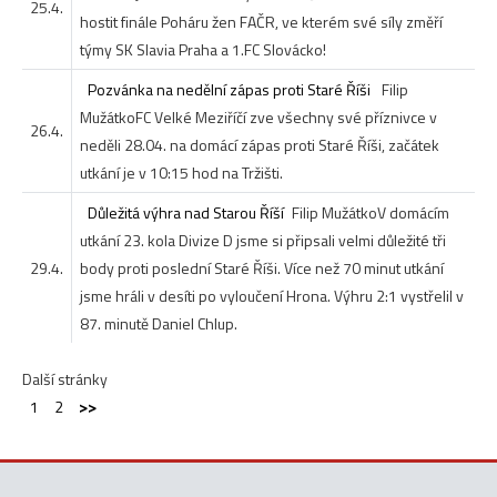
25.4.
hostit finále Poháru žen FAČR, ve kterém své síly změří
týmy SK Slavia Praha a 1.FC Slovácko!
Pozvánka na nedělní zápas proti Staré Říši
Filip
Mužátko
FC Velké Meziříčí zve všechny své příznivce v
26.4.
neděli 28.04. na domácí zápas proti Staré Říši, začátek
utkání je v 10:15 hod na Tržišti.
Důležitá výhra nad Starou Říší
Filip Mužátko
V domácím
utkání 23. kola Divize D jsme si připsali velmi důležité tři
29.4.
body proti poslední Staré Říši. Více než 70 minut utkání
jsme hráli v desíti po vyloučení Hrona. Výhru 2:1 vystřelil v
87. minutě Daniel Chlup.
Další stránky
1
2
>>