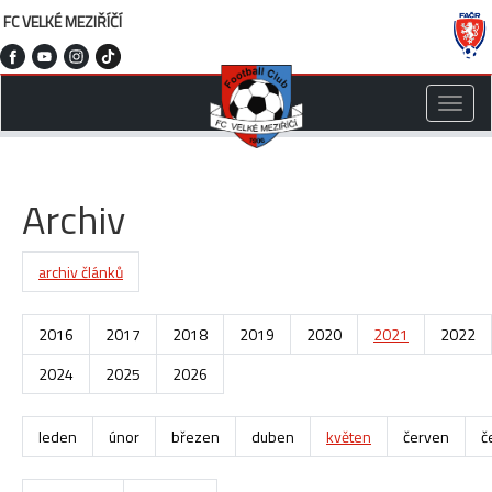
FC VELKÉ MEZIŘÍČÍ
Toggle
naviga
Archiv
archiv článků
2016
2017
2018
2019
2020
2021
2022
2024
2025
2026
leden
únor
březen
duben
květen
červen
č