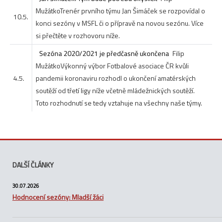
Mužátko
Trenér prvního týmu Jan Šimáček se rozpovídal o
10.5.
konci sezóny v MSFL či o přípravě na novou sezónu. Více
si přečtěte v rozhovoru níže.
Sezóna 2020/2021 je předčasně ukončena
Filip
Mužátko
Výkonný výbor Fotbalové asociace ČR kvůli
4.5.
pandemii koronaviru rozhodl o ukončení amatérských
soutěží od třetí ligy níže včetně mládežnických soutěží.
Toto rozhodnutí se tedy vztahuje na všechny naše týmy.
DALŠÍ ČLÁNKY
30.07.2026
Hodnocení sezóny: Mladší žáci