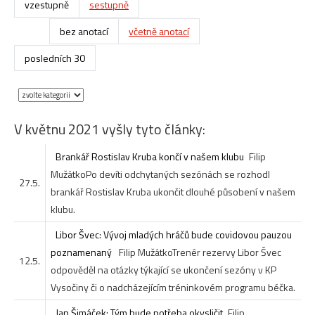
vzestupně
sestupně
bez anotací
včetně anotací
posledních 30
V květnu 2021 vyšly tyto články:
Brankář Rostislav Kruba končí v našem klubu
Filip
Mužátko
Po devíti odchytaných sezónách se rozhodl
27.5.
brankář Rostislav Kruba ukončit dlouhé působení v našem
klubu.
Libor Švec: Vývoj mladých hráčů bude covidovou pauzou
poznamenaný
Filip Mužátko
Trenér rezervy Libor Švec
12.5.
odpověděl na otázky týkající se ukončení sezóny v KP
Vysočiny či o nadcházejícím tréninkovém programu béčka.
Jan Šimáček: Tým bude potřeba okysličit
Filip