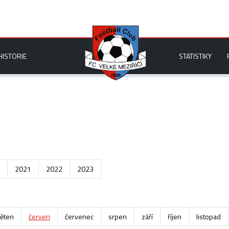
HISTORIE
STATISTIKY
2021
2022
2023
ěten
červen
červenec
srpen
září
říjen
listopad