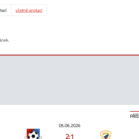
tací
včetně anotací
ánek.
PŘÍŠ
05.06.2026
2:1