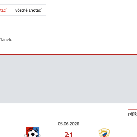
tací
včetně anotací
článek.
PŘÍŠ
05.06.2026
2:1