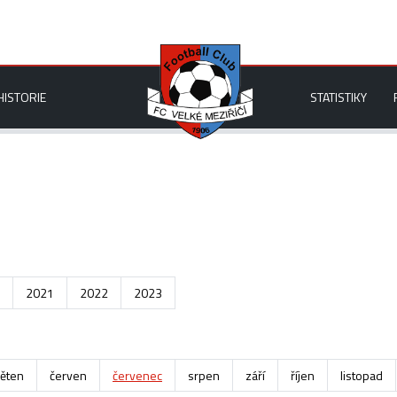
HISTORIE
STATISTIKY
2021
2022
2023
ěten
červen
červenec
srpen
září
říjen
listopad