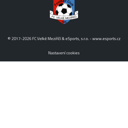
© 2017-2026 FC Velké Meziříčí & eSports, s.r.o. -
www.esports.cz
Nastavení cookies