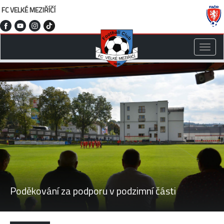
FC VELKÉ MEZIŘÍČÍ
Toggle
naviga
Poděkování za podporu v podzimní části