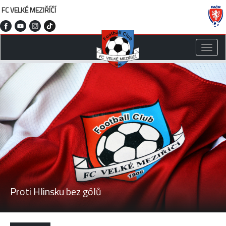
FC VELKÉ MEZIŘÍČÍ
Toggle
naviga
Proti Hlinsku bez gólů