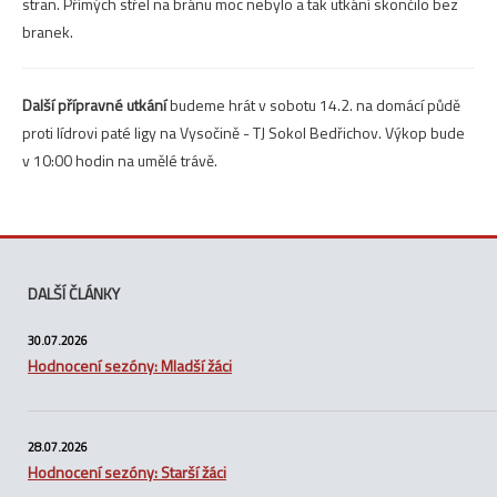
stran. Přímých střel na bránu moc nebylo a tak utkání skončilo bez
branek.
Další přípravné utkání
budeme hrát v sobotu 14.2. na domácí půdě
proti lídrovi paté ligy na Vysočině - TJ Sokol Bedřichov. Výkop bude
v 10:00 hodin na umělé trávě.
DALŠÍ ČLÁNKY
30.07.2026
Hodnocení sezóny: Mladší žáci
28.07.2026
Hodnocení sezóny: Starší žáci