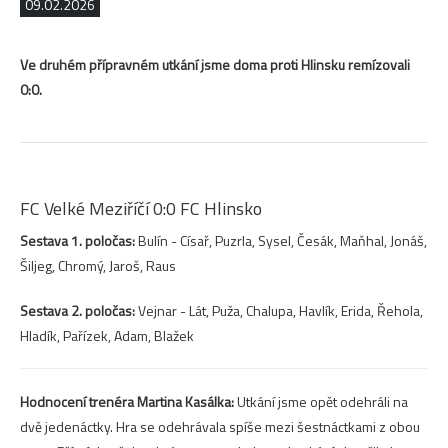
09.02.2026
Ve druhém přípravném utkání jsme doma proti Hlinsku remízovali
0:0.
FC Velké Meziříčí 0:0 FC Hlinsko
Sestava 1. poločas:
Bulín - Císař, Puzrla, Sysel, Česák, Maňhal, Jonáš,
Šiljeg, Chromý, Jaroš, Raus
Sestava 2. poločas:
Vejnar - Lát, Puža, Chalupa, Havlík, Erida, Řehola,
Hladík, Pařízek, Adam, Blažek
Hodnocení trenéra Martina Kasálka:
Utkání jsme opět odehráli na
dvě jedenáctky. Hra se odehrávala spíše mezi šestnáctkami z obou