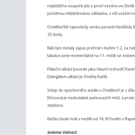
nejbližšího soupeře jde o první sezónu ve čtvrté
početnou mládežnickou základnu, z níž vzešel nap
Chotěbořští naposledy venku porazili Havlíčkův Br
25 body.
Náš tým minulý zápas prohrál s Kuřimí 1:2, za na
tabulce jsme momentálně na 11. místě se ziske
Páteční utkání povede jako hlavní rozhodčí Karel
Delegátem utkání je Ondřej Karlík.
Vstup do sportovního areálu v Chotěboři je z dů
Březová je nedostatek parkovacích míst, a proto 
stadionu.
Béčko bude hrát v neděli od 16:30 hodin v Rapot
Jedeme Velmez!