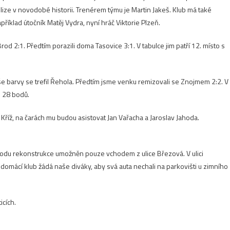
 lize v novodobé historii. Trenérem týmu je Martin Jakeš. Klub má také
říklad útočník Matěj Vydra, nyní hráč Viktorie Plzeň.
od 2:1. Předtím porazili doma Tasovice 3:1. V tabulce jim patří 12. místo s
še barvy se trefil Řehola. Předtím jsme venku remizovali se Znojmem 2:2. V
m 28 bodů.
 Kříž, na čarách mu budou asistovat Jan Vařacha a Jaroslav Jahoda.
vodu rekonstrukce umožněn pouze vchodem z ulice Březová. V ulici
domácí klub žádá naše diváky, aby svá auta nechali na parkovišti u zimního
icích.