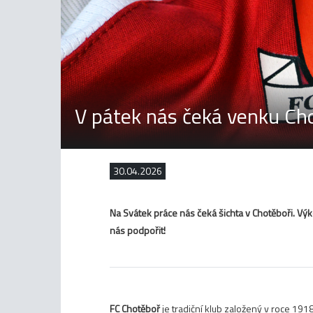
V pátek nás čeká venku Ch
30.04.2026
Na Svátek práce nás čeká šichta v Chotěboři. Vý
nás podpořit!
FC Chotěboř
je tradiční klub založený v roce 19