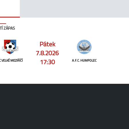
TÍ ZÁPAS
Pátek
7.8.2026
17:30
C VELKÉ MEZIŘÍČÍ
A.F.C. HUMPOLEC