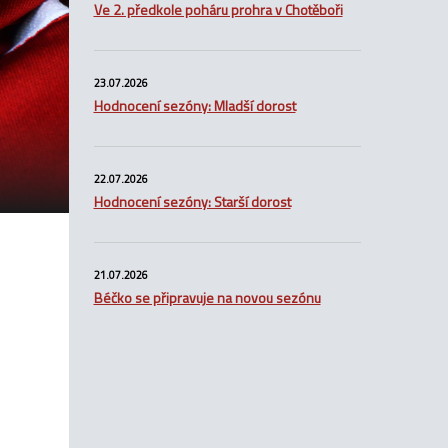
Ve 2. předkole poháru prohra v Chotěboři
23.07.2026
Hodnocení sezóny: Mladší dorost
22.07.2026
Hodnocení sezóny: Starší dorost
21.07.2026
Béčko se připravuje na novou sezónu