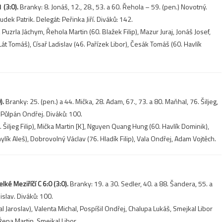
 (3:0).
Branky: 8. Jonáš, 12., 28., 53. a 60. Řehola – 59. (pen.) Novotný.
ek Patrik. Delegát: Peřinka Jiří. Diváků: 142.
 Puzrla Jáchym, Řehola Martin (60. Blažek Filip), Mazur Juraj, Jonáš Josef,
 Lát Tomáš), Císař Ladislav (46. Pařízek Libor), Česák Tomáš (60. Havlík
).
Branky: 25. (pen.) a 44. Mička, 28. Adam, 67., 73. a 80. Maňhal, 76. Šiljeg,
 Půlpán Ondřej. Diváků: 100.
 Šiljeg Filip), Mička Martin [K], Nguyen Quang Hung (60. Havlík Dominik),
lík Aleš), Dobrovolný Václav (76. Hladík Filip), Vala Ondřej, Adam Vojtěch.
é Meziříčí C 6:0 (3:0).
Branky: 19. a 30. Sedler, 40. a 88. Šandera, 55. a
islav. Diváků: 100.
Jaroslav), Valenta Michal, Pospíšil Ondřej, Chalupa Lukáš, Smejkal Libor
Řepa Martin, Smejkal Libor.