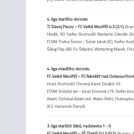
4. liga staršího dorostu
TJ Slavoj Pacov – FC Velké Meziříčí 4:3 (2:1).
Brank
Hladík, 90. Seifer. Rozhodčí: Niederle Zdeněk. Di
FCVM: Trutna Šimon - Tuček Jakub [K], Seifer Kvid
Šiljeg Filip (80. Fic Štěpán), Winterling Marek, C
4. liga mladšího dorostu
FC Velké Meziříčí – FC Náměšť nad Oslavou/Koněš
Hrad. Rozhodčí: Chromý Karel. Diváků: 55.
FCVM: Doležal Jan - Juran Dominik (79. Seifer Kvi
Adam, Dočekal Adam (46. Malec Petr), Chaloupka Z
(63. Haisenok Danyil).
3. liga starších žáků, nadstavba 1 - 6
FC Velké Meziříčí – FŠ Třebíč 0:13 (0:7).
Branky: 15