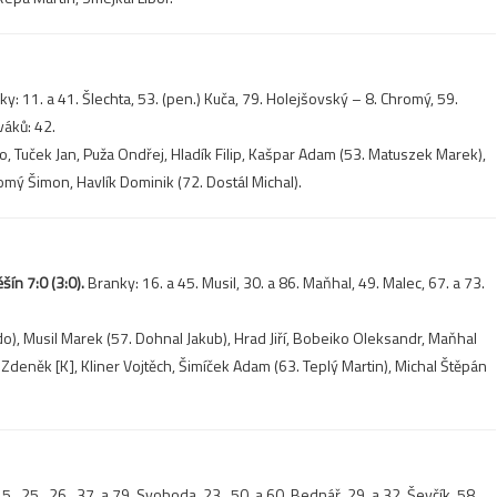
y: 11. a 41. Šlechta, 53. (pen.) Kuča, 79. Holejšovský – 8. Chromý, 59.
váků: 42.
o, Tuček Jan, Puža Ondřej, Hladík Filip, Kašpar Adam (53. Matuszek Marek),
hromý Šimon, Havlík Dominik (72. Dostál Michal).
ín 7:0 (3:0).
Branky: 16. a 45. Musil, 30. a 86. Maňhal, 49. Malec, 67. a 73.
do), Musil Marek (57. Dohnal Jakub), Hrad Jiří, Bobeiko Oleksandr, Maňhal
deněk [K], Kliner Vojtěch, Šimíček Adam (63. Teplý Martin), Michal Štěpán
., 25., 26., 37. a 79. Svoboda, 23., 50. a 60. Bednář, 29. a 32. Ševčík, 58.