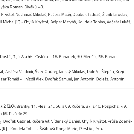
Myška Roman. Diváků: 43.
Kryštof, Nechmač Mikuláš, Kučera Matěj, Doubek Tadeáš, Žitník Jaroslav,
Michal [K] - Chylík Kryštof, Kašpar Matyáš, Koudela Tobias, Večeřa Lukáš,
Dostál, 7., 22. a 46. Zástěra – 18. Buriánek, 30. Menšík, 58. Burian.
l, Zástěra Vladimír, Švec Ondřej, Jánský Mikuláš, Doležel Štěpán, Krejčí
olzer Tomáš - Hnízdil Alex, Dvořák Samuel, Jan Antonín, Doležal Antonín.
:2 (2:0).
Branky: 11. Plesl, 21., 66. a 69. Kučera, 37. a 40. Pospíchal, 49.
iří. Diváků: 29.
j, Dvořák Gabriel, Kučera Vít, Vídenský Daniel, Chylík Kryštof, Průša Zdeněk,
 [K] - Koudela Tobias, Švábová Ronja Marie, Plesl Vojtěch.