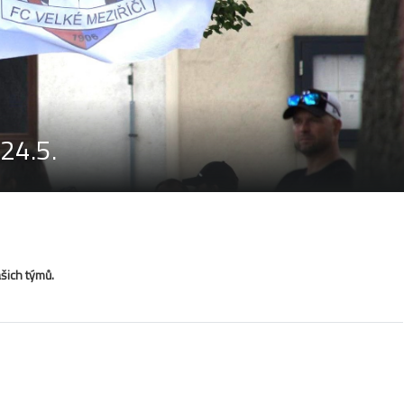
24.5.
šich týmů.