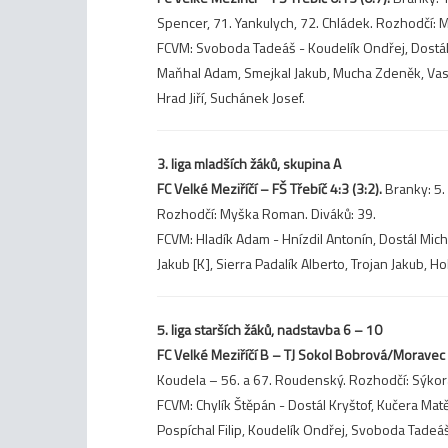
Spencer, 71. Yankulych, 72. Chládek. Rozhodčí: 
FCVM: Svoboda Tadeáš - Koudelík Ondřej, Dostál 
Maňhal Adam, Smejkal Jakub, Mucha Zdeněk, Vasil 
Hrad Jiří, Suchánek Josef.
3. liga mladších žáků, skupina A
FC Velké Meziříčí – FŠ Třebíč 4:3 (3:2).
Branky: 5. 
Rozhodčí: Myška Roman. Diváků: 39.
FCVM: Hladík Adam - Hnízdil Antonín, Dostál Micha
Jakub [K], Sierra Padalík Alberto, Trojan Jakub, H
5. liga starších žáků, nadstavba 6 – 10
FC Velké Meziříčí B – TJ Sokol Bobrová/Moravec 7
Koudela – 56. a 67. Roudenský. Rozhodčí: Sýkora J
FCVM: Chylík Štěpán - Dostál Kryštof, Kučera Matě
Pospíchal Filip, Koudelík Ondřej, Svoboda Tadeáš