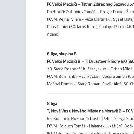
FC Velké Meziříčí – Tatran Ždírec nad Sázavou 5:1
Rozhodčí: Zsihovics Tomáš – Gregar Daniel, Žaloud
FCVM: Vejnar Vilém - Puža Martin [K], Sysel Matěj,
Raus Daniel (60. Jaroš Karel), Chalupa Patrik (46.
Adam).
6. liga, skupina B
FC Velké Meziříčí B – TJ Družstevník Bory 8:0 (3:0
78. Starý. Rozhodčí: Kučera Jakub – Cirhan Miloš,
FCVM: Bulín Erik - Havlík Adam, Večeřa Šimon (65.
Maňhal Dominik, Starý Roman, Chylík Aleš (60. Chy
8. liga
TJ Nová Ves u Nového Města na Moravě B – FC Velk
66. Komínek. Rozhodčí: Dostál Petr – Skryja Stan
FCVM: Kolouch Tomáš - Halámek Lukáš (76. Dočkal 
[K], Malec Tomáš, Smejkal Eduard , Nováček Ivo, 