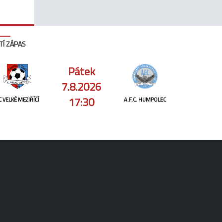
TÍ ZÁPAS
Pátek
7.8.2026
17:30
C VELKÉ MEZIŘÍČÍ
A.F.C. HUMPOLEC