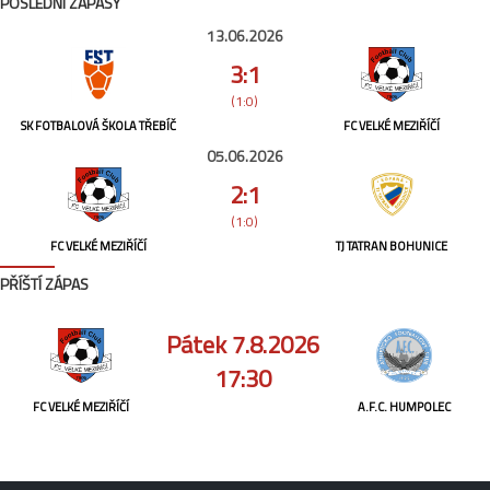
POSLEDNÍ ZÁPASY
13.06.2026
3:1
(1:0)
SK FOTBALOVÁ ŠKOLA TŘEBÍČ
FC VELKÉ MEZIŘÍČÍ
05.06.2026
2:1
(1:0)
FC VELKÉ MEZIŘÍČÍ
TJ TATRAN BOHUNICE
PŘÍŠTÍ ZÁPAS
Pátek 7.8.2026
17:30
FC VELKÉ MEZIŘÍČÍ
A.F.C. HUMPOLEC