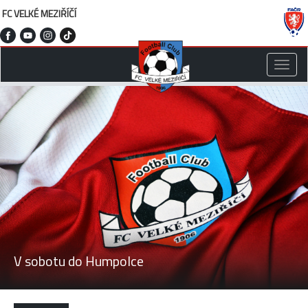
FC VELKÉ MEZIŘÍČÍ
Toggle
naviga
V sobotu do Humpolce