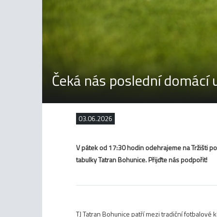
Čeká nás poslední domácí 
03.06.2026
V pátek od 17:30 hodin odehrajeme na Tržišti p
tabulky Tatran Bohunice. Přijďte nás podpořit!
TJ Tatran Bohunice patří mezi tradiční fotbalové 