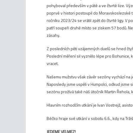
pohyboval především v páté a ve čtvrté lize. Vý
poprvé v histori postoupil do Moravskoslezské tře
ročníku 2023/24 se vrátil zpět do čtvrté ligy. V p
patří soupeři druhé místo se ziskem 57 bodů. Nej
zásahy.
Z posledních pěti vzájemných duelů se hned čtyři
Poslední měření sil vyznělo lépe pro Bohunice, 
vracet.
Našemu mužstvu však závěr sezóny vychází na jed
Naposledy jsme uspěli v Humpolci, odkud jsme si
sezónu prožívá také náš útočník Martin Řehola, k
Hlavním rozhodčím utkání je Ivan Vostrejž, asis
Béčko hraje své utkání v sobotu 6.6., kdy na Trži
JEDEME VELMEZ!