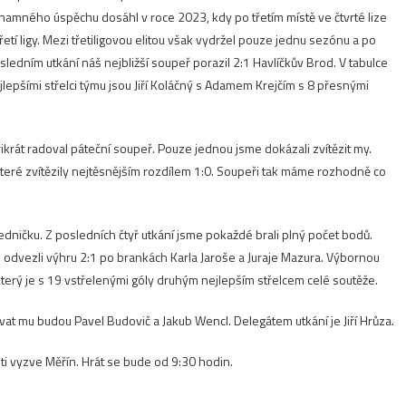
znamného úspěchu dosáhl v roce 2023, kdy po třetím místě ve čtvrté lize
tí ligy. Mezi třetiligovou elitou však vydržel pouze jednu sezónu a po
osledním utkání náš nejbližší soupeř porazil 2:1 Havlíčkův Brod. V tabulce
lepšími střelci týmu jsou Jiří Koláčný s Adamem Krejčím s 8 přesnými
krát radoval páteční soupeř. Pouze jednou jsme dokázali zvítězit my.
které zvítězily nejtěsnějším rozdílem 1:0. Soupeři tak máme rozhodně co
ničku. Z posledních čtyř utkání jsme pokaždé brali plný počet bodů.
 odvezli výhru 2:1 po brankách Karla Jaroše a Juraje Mazura. Výbornou
terý je s 19 vstřelenými góly druhým nejlepším střelcem celé soutěže.
tovat mu budou Pavel Budovič a Jakub Wencl.
Delegátem utkání je Jiří Hrůza.
šti vyzve Měřín. Hrát se bude od 9:30 hodin.