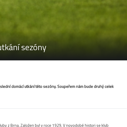
utkání sezóny
oslední domácí utkání této sezóny. Soupeřem nám bude druhý celek
kluby z Brna. Založen byl v roce 1929. V novodobé histori se klub