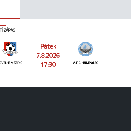
TÍ ZÁPAS
Pátek
7.8.2026
17:30
C VELKÉ MEZIŘÍČÍ
A.F.C. HUMPOLEC