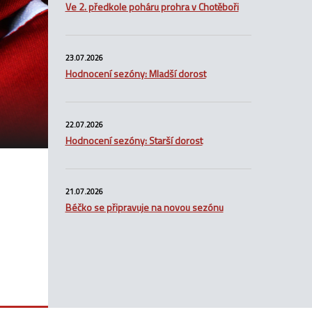
Ve 2. předkole poháru prohra v Chotěboři
23.07.2026
Hodnocení sezóny: Mladší dorost
22.07.2026
Hodnocení sezóny: Starší dorost
21.07.2026
Béčko se připravuje na novou sezónu