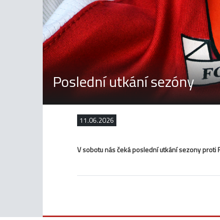
Poslední utkání sezóny
11.06.2026
V sobotu nás čeká poslední utkání sezony proti F