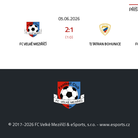
PŘÍŠ
05.06.2026
2:1
(1:0)
FC VELKÉ MEZIŘÍČÍ
TJ TATRAN BOHUNICE
F
© 2017-2026 FC Velké Meziříčí & eSports, s.r.o. -
www.esports.cz