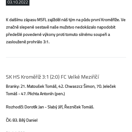
03.10.2022
K dalšímu zápasu MSFL zajížděl náš tým na půdu první Kroměříže. Ve
značně slepené sestavě naše mužstvo nedokázalo napodobit
předešlé povedené výkony proti tomuto silnému soupeři a
zaslouženě prohrálo 3:1.
SK HS Kroměříž 3:1 (2:0) FC Velké Meziříčí
Branky: 21. Matoušek Tomáš, 42. Chwaszcz Šimon, 70. Jeleček
Tomáš - 47. Plichta Antonín (pen.)
Rozhodčí: Dorotík Jan - Slabý Jiří, Řezníček Tomáš.
ČK: 83. Bílý Daniel