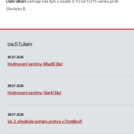
Další utkání
sehraje náš tým v neděli 9.10 od 10:15 venku proti
Slovácku B.
DALŠÍ ČLÁNKY
30.07.2026
Hodnocení sezóny: Mladší žáci
28.07.2026
Hodnocení sezóny: Starší žáci
28.07.2026
Ve 2. předkole poháru prohra v Chotěboři