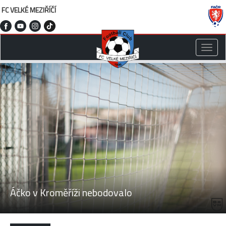
FC VELKÉ MEZIŘÍČÍ
Toggle
naviga
Áčko v Kroměříži nebodovalo