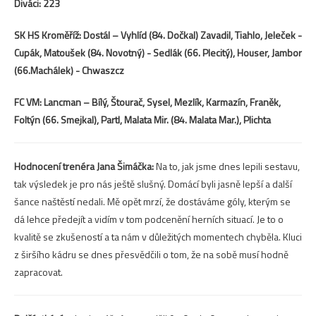
Diváci: 223
SK HS Kroměříž: Dostál – Vyhlíd (84. Dočkal) Zavadil, Tiahlo, Jeleček -
Cupák, Matoušek (84. Novotný) - Sedlák (66. Plecitý), Houser, Jambor
(66.Machálek) - Chwaszcz
FC VM: Lancman – Bílý, Štourač, Sysel, Mezlík, Karmazín, Franěk,
Foltýn (66. Smejkal), Partl, Malata Mir. (84. Malata Mar.), Plichta
Hodnocení trenéra Jana Šimáčka:
Na to, jak jsme dnes lepili sestavu,
tak výsledek je pro nás ještě slušný. Domácí byli jasně lepší a další
šance naštěstí nedali. Mě opět mrzí, že dostáváme góly, kterým se
dá lehce předejít a vidím v tom podcenění herních situací. Je to o
kvalitě se zkušeností a ta nám v důležitých momentech chyběla. Kluci
z širšího kádru se dnes přesvědčili o tom, že na sobě musí hodně
zapracovat.