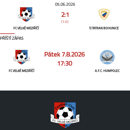
05.06.2026
2:1
(1:0)
FC VELKÉ MEZIŘÍČÍ
TJ TATRAN BOHUNICE
PŘÍŠTÍ ZÁPAS
Pátek 7.8.2026
17:30
FC VELKÉ MEZIŘÍČÍ
A.F.C. HUMPOLEC