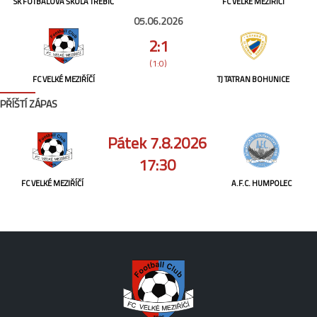
SK FOTBALOVÁ ŠKOLA TŘEBÍČ
FC VELKÉ MEZIŘÍČÍ
05.06.2026
2:1
(1:0)
FC VELKÉ MEZIŘÍČÍ
TJ TATRAN BOHUNICE
PŘÍŠTÍ ZÁPAS
Pátek 7.8.2026
17:30
FC VELKÉ MEZIŘÍČÍ
A.F.C. HUMPOLEC