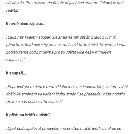
očekávalo. Přesto jsem doufal, že nějaký bod urveme. Taková je holt
realita,“
K nedělnímu zápasu...
„Čeká nás kvalitní soupeř, ale snad ne tak obtížný, jako byli ti tři
předchozí. Kvítkovice by pro nás měly být hratelnější. Hrajeme doma,
potřebujeme body, musíme pro to udělat více než v minulých
zápasech,“
K soupeři...
„Popravdě jsem dění v tomto klubu moc nesledoval. Vím, že tam v létě
došlo ke změnám ve vedení klubu, změnil se předseda i název oddílu.
Určitě u nás budou chtít zvítězit,“
K přístupu hráčů k utkání...
„Opět budu apelovat především na přístup hráčů. Jestli si někdo po