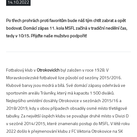
14.10.2022
Po třech prohrách proti favoritům bude náš tým chtít zabrat a opět
bodovat. Domácí zápas 11. kola MSFL začíná v tradiční nedělní čas,
tedy v 10:15. Přijďte naše mužstvo podpořit!
Fotbalový klub v
Otrokovicích
byl založen v roce 1928. V
Moravskoslezské fotbalové lize působí od sezóny 2015/2016.
Klubové barvy jsou modrá a bílá. Své domácí zápasy odehrává ve
sportovním areálu Trávníky, který má kapacitu 1 500 diváků.
Nejlepšího umístění dosáhly Otrokovice v sezónách 2015/16 a
2018/2019, kdy v obou případech obsadily osmé místo třetiligové
tabulky. Za největší úspěch klubu se považuje druhé místo v Divizi D
v sezóně 2014/2015, které znamenalo postup do MSFL. V létě roku
2022 došlo k přejmenování klubu z FC Viktoria Otrokovice na SK