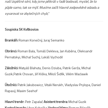
naší úspěšné sérii, kdy jsme pětkrát v řadě bodovali, myslel, že to
půjde samo, tak se mýlí. Musíme začít hlavně zodpovědně odzadu a
vyvarovat se zbytečných chyb,“
Soupiska SK Kvítkovice:
Brankáři:
Roman Konečný, Juraj Semanko
Obránci:
Roman Bala, Tomáš Dekleva, Jan Kuběna, Oleksandr
Pernatskyi, Michal Suchý, Lukáš Vychodil
Záložníci:
Matyáš Blahuta, Denis Dziuba, Patrik Gerža, Michal
Guzik,Patrik Chovan, Jiří Kiška, Miloš Šidlík, Vilém Waclawik
Útočníci:
Patrik Jakubowicz, Vitalii Nerukh, Vladyslav Prylopa, Daniel
Rapavý, Maxim Seehof
Hlavní trenér
: Petr Zapalač
Asistent trenéra:
Michal Guzik
Kustod/masér:
Libor Kubečka
Vedoucí týmu:
Roman Bilavčík