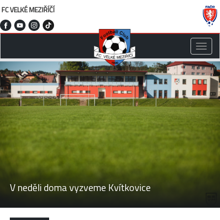
FC VELKÉ MEZIŘÍČÍ
Toggle
naviga
V neděli doma vyzveme Kvítkovice