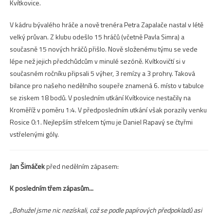
Kvítkovice.
V kádru bývalého hráče a nově trenéra Petra Zapalače nastal v létě
velký průvan. Z klubu odešlo 15 hráčů (včetně Pavla Simra) a
současně 15 nových hráčů přišlo. Nově složenému týmu se vede
lépe než jejich předchůdcům v minulé sezóně. Kvítkovičtí si v
současném ročníku připsali 5 výher, 3 remízy a 3 prohry. Taková
bilance pro našeho nedělního soupeře znamená 6. místo v tabulce
se ziskem 18 bodů. V posledním utkání Kvítkovice nestačily na
Kroměříž v poměru 1:4. V předposledním utkání však porazily venku
Rosice 0:1. Nejlepším střelcem týmu je Daniel Rapavý se čtyřmi
vstřelenými góly.
Jan Šimáček
před nedělním zápasem:
K posledním třem zápasům...
„Bohužel jsme nic nezískali, což se podle papírových předpokladů asi