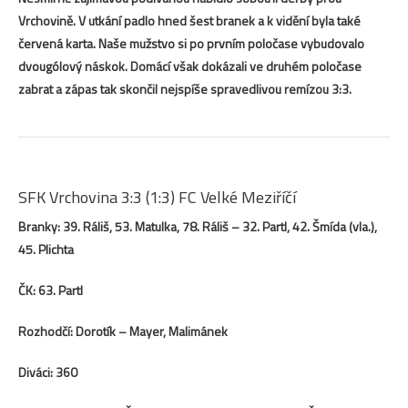
Vrchovině. V utkání padlo hned šest branek a k vidění byla také
červená karta. Naše mužstvo si po prvním poločase vybudovalo
dvougólový náskok. Domácí však dokázali ve druhém poločase
zabrat a zápas tak skončil nejspíše spravedlivou remízou 3:3.
SFK Vrchovina 3:3 (1:3) FC Velké Meziříčí
Branky: 39. Ráliš, 53. Matulka, 78. Ráliš – 32. Partl, 42. Šmída (vla.),
45. Plichta
ČK: 63. Partl
Rozhodčí: Dorotík – Mayer, Malimánek
Diváci: 360