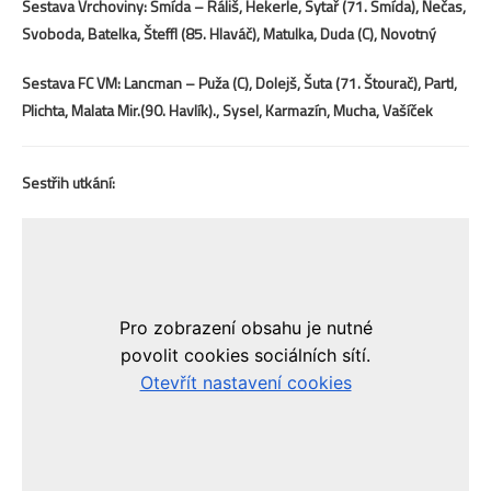
Sestava Vrchoviny: Šmída – Ráliš, Hekerle, Sytař (71. Šmída), Nečas,
Svoboda, Batelka, Šteffl (85. Hlaváč), Matulka, Duda (C), Novotný
Sestava FC VM: Lancman – Puža (C), Dolejš, Šuta (71. Štourač), Partl,
Plichta, Malata Mir.(90. Havlík)., Sysel, Karmazín, Mucha, Vašíček
Sestřih utkání: