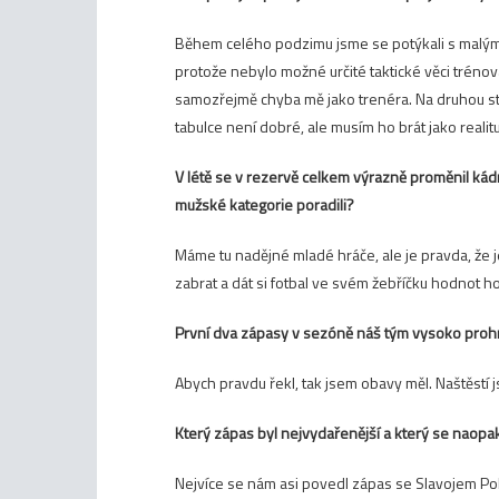
Během celého podzimu jsme se potýkali s malým 
protože nebylo možné určité taktické věci trénova
samozřejmě chyba mě jako trenéra. Na druhou s
tabulce není dobré, ale musím ho brát jako reali
V létě se v rezervě celkem výrazně proměnil kádr
mužské kategorie poradili?
Máme tu nadějné mladé hráče, ale je pravda, že je
zabrat a dát si fotbal ve svém žebříčku hodnot 
První dva zápasy v sezóně náš tým vysoko prohrá
Abych pravdu řekl, tak jsem obavy měl. Naštěstí 
Který zápas byl nejvydařenější a který se naop
Nejvíce se nám asi povedl zápas se Slavojem Pol