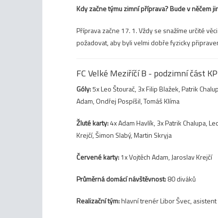
Kdy začne týmu zimní příprava? Bude v něčem ji
Příprava začne 17. 1. Vždy se snažíme určité věc
požadovat, aby byli velmi dobře fyzicky připraveni
FC Velké Meziříčí B - podzimní část K
Góly:
5x Leo Štourač, 3x Filip Blažek, Patrik Chalu
Adam, Ondřej Pospíšil, Tomáš Klíma
Žluté karty:
4x Adam Havlík, 3x Patrik Chalupa, Leo 
Krejčí, Šimon Slabý, Martin Skryja
Červené karty:
1x Vojtěch Adam, Jaroslav Krejčí
Průměrná domácí návštěvnost:
80 diváků
Realizační tým:
hlavní trenér Libor Švec, asisten