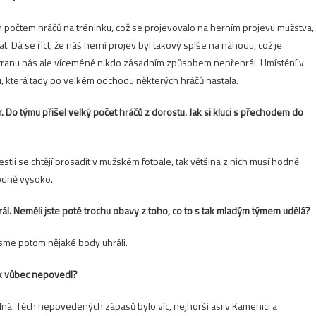
počtem hráčů na tréninku, což se projevovalo na herním projevu mužstva,
t. Dá se říct, že náš herní projev byl takový spíše na náhodu, což je
tranu nás ale víceméně nikdo zásadním způsobem nepřehrál. Umístění v
tu, která tady po velkém odchodu některých hráčů nastala.
. Do týmu přišel velký počet hráčů z dorostu. Jak si kluci s přechodem do
stli se chtějí prosadit v mužském fotbale, tak většina z nich musí hodně
hodně vysoko.
l. Neměli jste poté trochu obavy z toho, co to s tak mladým týmem udělá?
jsme potom nějaké body uhráli.
ak vůbec nepovedl?
ná. Těch nepovedených zápasů bylo víc, nejhorší asi v Kamenici a