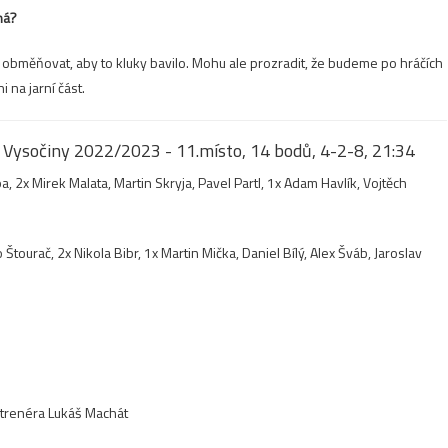
ná?
i obměňovat, aby to kluky bavilo. Mohu ale prozradit, že budeme po hráčích
 na jarní část.
P Vysočiny 2022/2023 - 11.místo, 14 bodů, 4-2-8, 21:34
pa, 2x Mirek Malata, Martin Skryja, Pavel Partl, 1x Adam Havlík, Vojtěch
Štourač, 2x Nikola Bibr, 1x Martin Mička, Daniel Bílý, Alex Šváb, Jaroslav
t trenéra Lukáš Machát