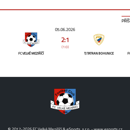
PŘÍŠ
05.06.2026
2:1
(1:0)
FC VELKÉ MEZIŘÍČÍ
TJ TATRAN BOHUNICE
F
© 2017-2026 FC Velké Meziříčí & eSports, s.r.o. -
www.esports.cz