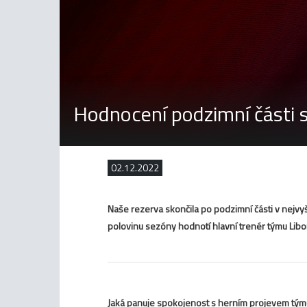
Hodnocení podzimní části 
02.12.2022
Naše rezerva skončila po podzimní části v nejvyš
polovinu sezóny hodnotí hlavní trenér týmu Libo
Jaká panuje spokojenost s herním projevem týmu