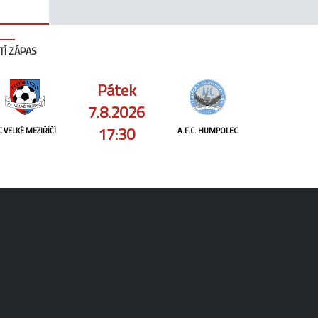
TÍ ZÁPAS
Pátek
7.8.2026
17:30
C VELKÉ MEZIŘÍČÍ
A.F.C. HUMPOLEC