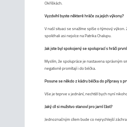
Okříškách.
Vyzdvihl byste některé hráče za jejich výkony?
V naší situaci se snažíme spíše o týmový výkon. 
spoléhali asi nejvíce na Patrika Chalupu.
Jak jste byl spokojený se spoluprací s hráči prv
Myslím, že spolupráce je nastavena správným smě
negativně promítají i do béčka.
Posune se někdo z kádru béčka do přípravy s 
Vše je teprve v jednání, nechtěl bych nyní nikoh
Jaký cíl si mužstvo stanoví pro jarní část?
Jednoznačným cílem bude co nejrychlejší záchra