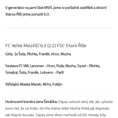
V generálce na jarní část MSFL jsme si pořádně zastříleli a divizní
Starou Říši jsme porazili 6:3.
FC Velké Meziříčí 6:3 (2:2) FSC Stará Říše
Góly: 2x Šuta, Plichta, Franěk, Hron, Mucha
Sestava FC VM: Lancman - Hron, Puža, Mucha, Sysel - Plichta,
Smejkal, Šuta, Franěk, Lokvenc - Partl
Střídající: Malata Marek, Mrňa, Foltýn
Hodnocení trenéra Jana Šimáčka:
Zápas ovlivnil silný vítr, ale i přesto
jsem rád, že se hrálo. Ve hře máme stále hluchá místa jak dopředu,
tak hlavně dozadu. Zápas jsme dnes rozhodli od 60. minuty, kdy