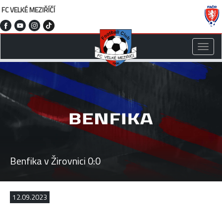
FC VELKÉ MEZIŘÍČÍ
Toggle
naviga
Benfika v Žirovnici 0:0
12.09.2023