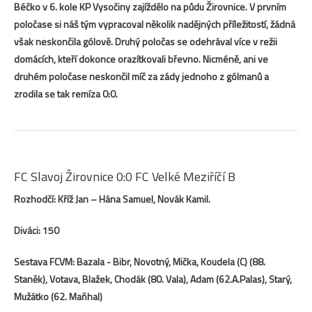
Béčko v 6. kole KP Vysočiny zajíždělo na půdu Žirovnice. V prvním
poločase si náš tým vypracoval několik nadějných příležitostí, žádná
však neskončila gólově. Druhý poločas se odehrával více v režii
domácích, kteří dokonce orazítkovali břevno. Nicméně, ani ve
druhém poločase neskončil míč za zády jednoho z gólmanů a
zrodila se tak remíza 0:0.
FC Slavoj Žirovnice 0:0 FC Velké Meziříčí B
Rozhodčí: Kříž Jan – Hána Samuel, Novák Kamil.
Diváci: 150
Sestava FCVM: Bazala - Bibr, Novotný, Mička, Koudela (C) (88.
Staněk), Votava, Blažek, Chodák (80. Vala), Adam (62.A.Palas), Starý,
Mužátko (62. Maňhal)