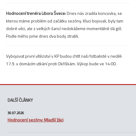
Hodnocení trenéra Libora Švece:
Dnes nás zradila koncovka, se
kterou máme problém od začátku sezóny. Kluci bojovali, byly tam
dobré věci, ale z velkých šancí nedokážeme momentálně dá gól.
Podle mého jsme dnes dva body ztratili.
Vybojovat první vítězství v KP budou chtít naši fotbalisté v neděli
17.9. v domácím utkání proti Okříškám. Výkop bude ve 14:00.
DALŠÍ ČLÁNKY
30.07.2026
Hodnocení sezóny: Mladší žáci