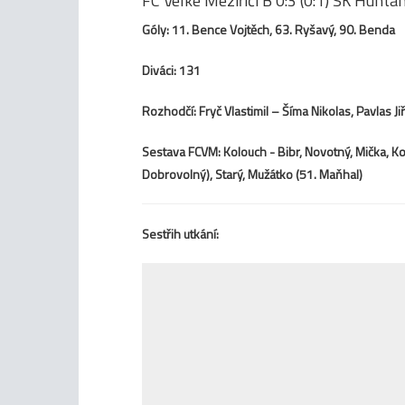
FC Velké Meziříčí B 0:3 (0:1) SK Huhta
Góly: 11. Bence Vojtěch, 63. Ryšavý, 90. Benda
Diváci: 131
Rozhodčí: Fryč Vlastimil – Šíma Nikolas, Pavlas Jiř
Sestava FCVM: Kolouch - Bibr, Novotný, Mička, Koud
Dobrovolný), Starý, Mužátko (51. Maňhal)
Sestřih utkání: