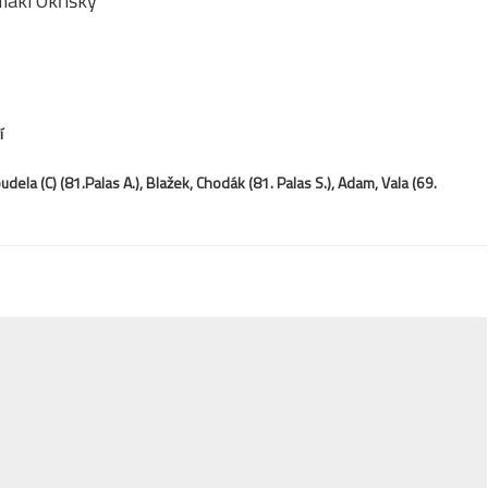
maki Okříšky
í
ela (C) (81.Palas A.), Blažek, Chodák (81. Palas S.), Adam, Vala (69.