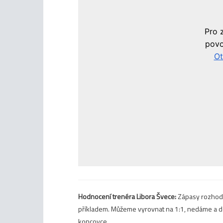
Hodnocení trenéra Libora Švece:
Zápasy rozhoduj
příkladem. Můžeme vyrovnat na 1:1, nedáme a d
koncovce.