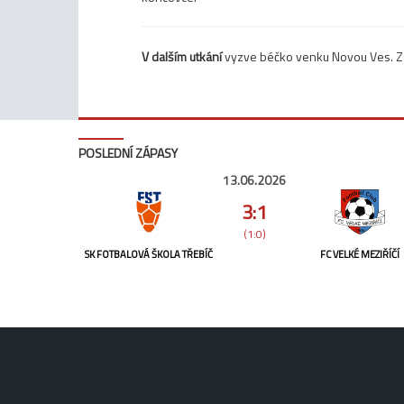
V dalším utkání
vyzve béčko venku Novou Ves. Záp
POSLEDNÍ ZÁPASY
13.06.2026
3:1
(1:0)
SK FOTBALOVÁ ŠKOLA TŘEBÍČ
FC VELKÉ MEZIŘÍČÍ