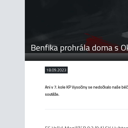
Benfika prohrála doma s O
18.09.2023
Ani v 7. kole KP Vysočiny se nedočkalo naše béčk
soutěže.