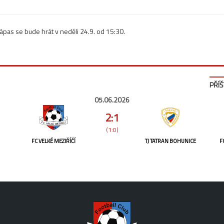
as se bude hrát v neděli 24.9. od 15:30.
PŘÍŠ
05.06.2026
2:1
(1:0)
FC VELKÉ MEZIŘÍČÍ
TJ TATRAN BOHUNICE
F