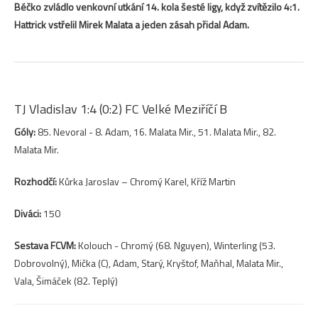
Béčko zvládlo venkovní utkání 14. kola šesté ligy, když zvítězilo 4:1.
Hattrick vstřelil Mirek Malata a jeden zásah přidal Adam.
TJ Vladislav 1:4 (0:2) FC Velké Meziříčí B
Góly:
85. Nevoral - 8. Adam, 16. Malata Mir., 51. Malata Mir., 82.
Malata Mir.
Rozhodčí:
Kůrka Jaroslav – Chromý Karel, Kříž Martin
Diváci:
150
Sestava FCVM:
Kolouch - Chromý (68. Nguyen), Winterling (53.
Dobrovolný), Mička (C), Adam, Starý, Kryštof, Maňhal, Malata Mir.,
Vala, Šimáček (82. Teplý)