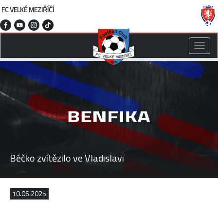
FC VELKÉ MEZIŘÍČÍ
Toggle
naviga
Béčko zvítězilo ve Vladislavi
10.06.2025