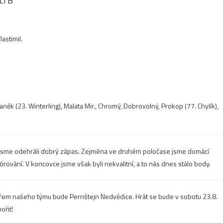
čí B
astimil.
aněk (23. Winterling), Malata Mir., Chromý, Dobrovolný, Prokop (77. Chylík),
 jsme odehráli dobrý zápas. Zejména ve druhém poločase jsme domácí
 skórování. V koncovce jsme však byli nekvalitní, a to nás dnes stálo body.
em našeho týmu bude Pernštejn Nedvědice. Hrát se bude v sobotu 23.8.
ořit!