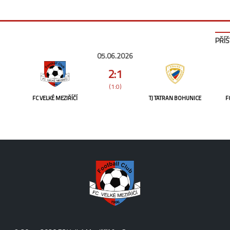
PŘÍŠ
05.06.2026
2:1
(1:0)
FC VELKÉ MEZIŘÍČÍ
TJ TATRAN BOHUNICE
F