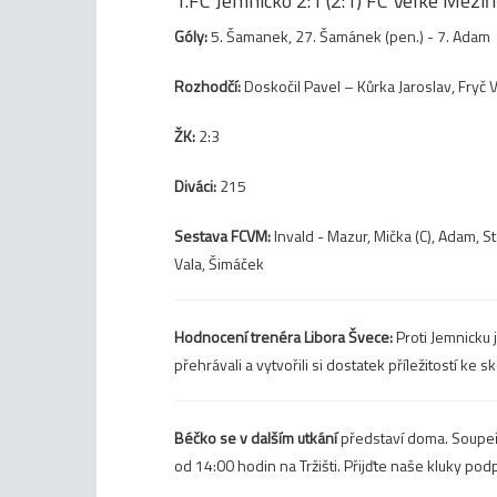
1.FC Jemnicko 2:1 (2:1) FC Velké Meziří
Góly:
5. Šamanek, 27. Šamánek (pen.) - 7. Adam
Rozhodčí:
Doskočil Pavel – Kůrka Jaroslav, Fryč Vl
ŽK:
2:3
Diváci:
215
Sestava FCVM:
Invald - Mazur, Mička (C), Adam, St
Vala, Šimáček
Hodnocení trenéra Libora Švece:
Proti Jemnicku
přehrávali a vytvořili si dostatek příležitostí ke
Béčko se v dalším utkání
představí doma. Soupeř
od 14:00 hodin na Tržišti. Přijďte naše kluky podp