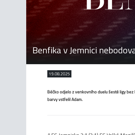
Benfika v Jemnici nebodov
19.08.2025
Béčko odjelo z venkovního duelu šesté ligy bez 
barvy vstřelil Adam.