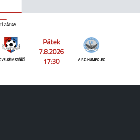
TÍ ZÁPAS
Pátek
7.8.2026
17:30
C VELKÉ MEZIŘÍČÍ
A.F.C. HUMPOLEC