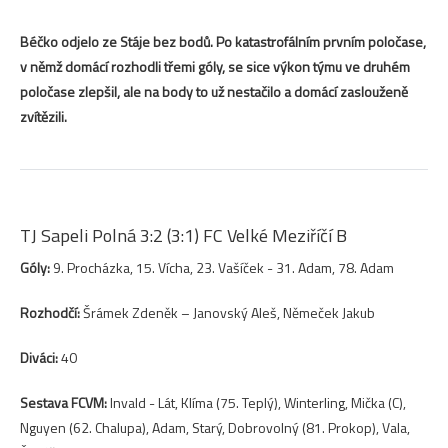
Béčko odjelo ze Stáje bez bodů. Po katastrofálním prvním poločase,
v němž domácí rozhodli třemi góly, se sice výkon týmu ve druhém
poločase zlepšil, ale na body to už nestačilo a domácí zaslouženě
zvítězili.
TJ Sapeli Polná 3:2 (3:1) FC Velké Meziříčí B
Góly:
9. Procházka, 15. Vícha, 23. Vašíček - 31. Adam, 78. Adam
Rozhodčí:
Šrámek Zdeněk – Janovský Aleš, Němeček Jakub
Diváci:
40
Sestava FCVM:
Invald - Lát, Klíma (75. Teplý), Winterling, Mička (C),
Nguyen (62. Chalupa), Adam, Starý, Dobrovolný (81. Prokop), Vala,