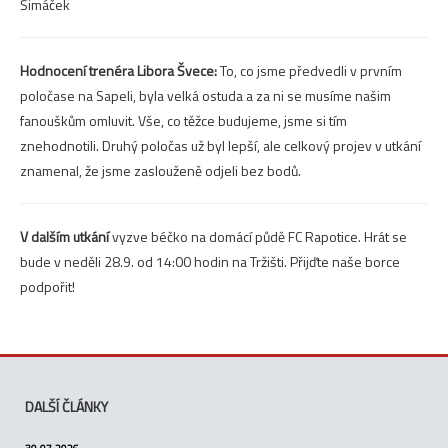
Šimáček
Hodnocení trenéra Libora Švece:
To, co jsme předvedli v prvním
poločase na Sapeli, byla velká ostuda a za ni se musíme našim
fanouškům omluvit. Vše, co těžce budujeme, jsme si tím
znehodnotili. Druhý poločas už byl lepší, ale celkový projev v utkání
znamenal, že jsme zaslouženě odjeli bez bodů.
V dalším utkání
vyzve béčko na domácí půdě FC Rapotice. Hrát se
bude v neděli 28.9. od 14:00 hodin na Tržišti. Přijďte naše borce
podpořit!
DALŠÍ ČLÁNKY