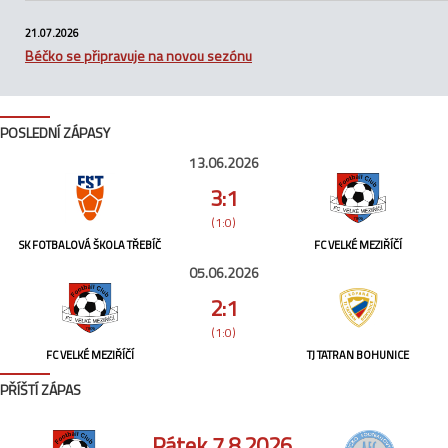
21.07.2026
Béčko se připravuje na novou sezónu
POSLEDNÍ ZÁPASY
13.06.2026
3:1
(1:0)
SK FOTBALOVÁ ŠKOLA TŘEBÍČ
FC VELKÉ MEZIŘÍČÍ
05.06.2026
2:1
(1:0)
FC VELKÉ MEZIŘÍČÍ
TJ TATRAN BOHUNICE
PŘÍŠTÍ ZÁPAS
Pátek 7.8.2026