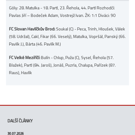
Góly: 28. Matulka - 18. Partl, 23. Řehola, 44. Partl Rozhodčí:
Pavlas Jiří – Bodeček Adam, Vostrejž Ivan. ŽK: 1:1 Diváci: 90
FC Slovan Havlíčkův Brod:
Soukal (C) - Peca, Trinh, Hloušek, Válek
(58. Udržal), Cakl, Fikar (66. Veselý), Matulka, Vopršál, Panský (66.
Pavlík J.), Bárta (46. Pavlík M.)
FC Velké Meziříčí:
Bulín - Chlup, Puža (C), Sysel, Řehola (57.
Blažek), Partl (84. Jaroš), Jonáš, Puzrla, Chalupa, Pařízek (87.
Raus), Havlík
DALŠÍ ČLÁNKY
30.07.2026