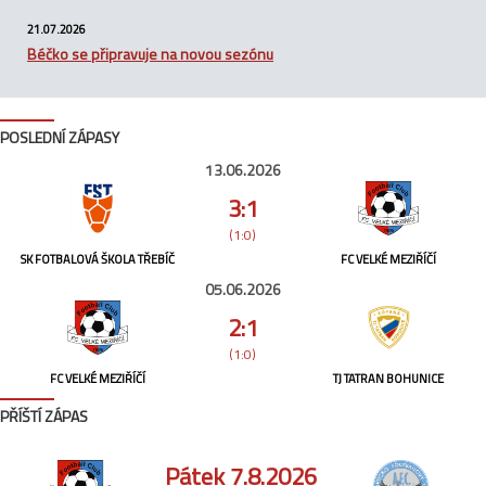
21.07.2026
Béčko se připravuje na novou sezónu
POSLEDNÍ ZÁPASY
13.06.2026
3:1
(1:0)
SK FOTBALOVÁ ŠKOLA TŘEBÍČ
FC VELKÉ MEZIŘÍČÍ
05.06.2026
2:1
(1:0)
FC VELKÉ MEZIŘÍČÍ
TJ TATRAN BOHUNICE
PŘÍŠTÍ ZÁPAS
Pátek 7.8.2026