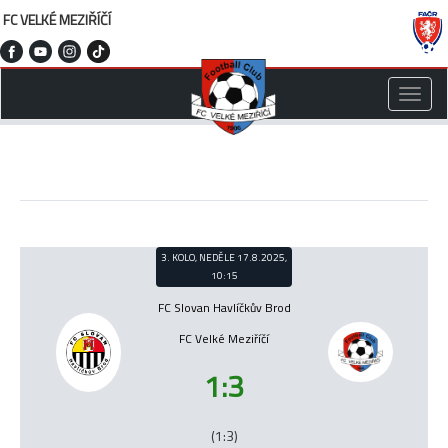
FC VELKÉ MEZIŘÍČÍ
Toggle
naviga
3. KOLO, NEDĚLE 17.8.2025,
10:15
FC Slovan Havlíčkův Brod
FC Velké Meziříčí
1:3
(1:3)