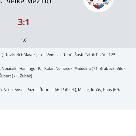
C Velké Meziříčí
3:1
(1:0)
hromý Rozhodčí: Mayer Jan – Vymazal René, Šustr Patrik Diváci: 125
 Vojáček), Haminger (C), Kolář, Němeček, Matušina (71. Brabec) , Vítek
 Šubert (71. Zubák)
uža (C), Sysel, Puzrla, Řehola (46. Pařízek), Mazur, Jonáš, Raus (69.