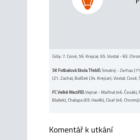
F
Góly: 7. Cissé, 56. Krejcar, 65. Vostal - 83. C
SK Fotbalová škola Třebíč:
Smutný - Zerhau (71.
(21. Zacha), Bulíček (34. Krejcar), Vostal, Cissé,
FC Velké Meziříčí:
Vejnar - Maňhal (46. Česák), P
Blažek), Chalupa (69. Havlík), Císař (46. Chromý)
Komentář k utkání