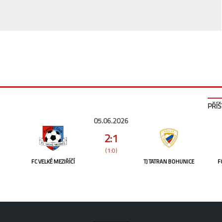
PŘÍŠ
05.06.2026
2:1
(1:0)
FC VELKÉ MEZIŘÍČÍ
TJ TATRAN BOHUNICE
F