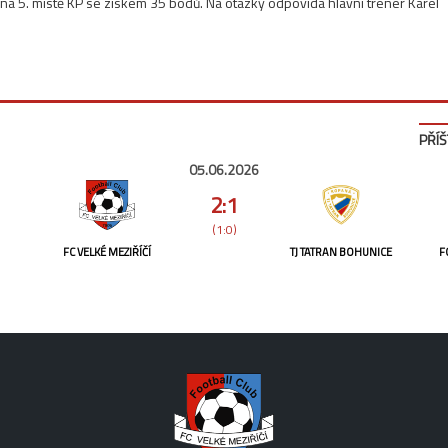
na 5. místě KP se ziskem 35 bodů. Na otázky odpovídá hlavní trenér Karel
PŘÍŠ
05.06.2026
2:1
(1:0)
FC VELKÉ MEZIŘÍČÍ
TJ TATRAN BOHUNICE
F