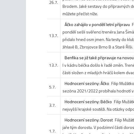
26.7.
Brodem. Jaké sestavy do přípravných due
můžete přečíst níže.
Áčko zahájilo v pondělí letní přípravu
F
pondělí sešli svěřenci trenéra Jana Ši
13.7.
přidalo hned osm jmen. Na testy do klubu
Jihlavě B, Zbrojovce Brno B a Staré Říši.
Benfika se již také připravuje na novo
13.7.
I v kádru béčka došlo k řadě změn. Trené
části složen z mladých hráčů kolem dvace
Hodnocení sezóny: Áčko
Filip Mužátk
5.7.
sezóna 2021/2022 probíhala hodnotí v 
Hodnocení sezóny: Béčko
Filip Mužát
3.7.
nejvyšší krajské soutěži. Na otázky odpo
Hodnocení sezóny: Dorost
Filip Mužá
jaře tým dorostu. V podzimní části doros
1.7.