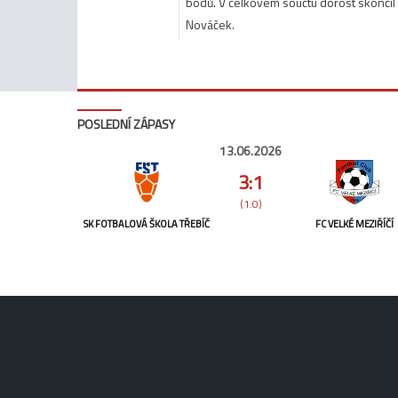
bodů. V celkovém součtu dorost skončil 
Nováček.
POSLEDNÍ ZÁPASY
13.06.2026
3:1
(1:0)
SK FOTBALOVÁ ŠKOLA TŘEBÍČ
FC VELKÉ MEZIŘÍČÍ