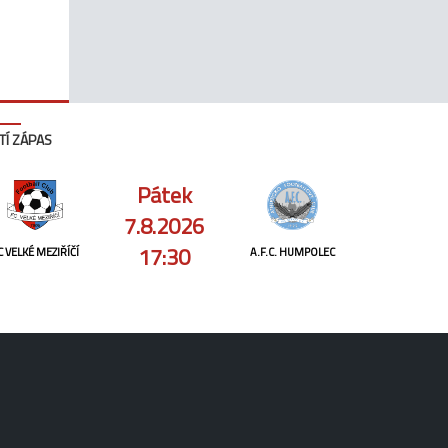
TÍ ZÁPAS
Pátek
7.8.2026
17:30
C VELKÉ MEZIŘÍČÍ
A.F.C. HUMPOLEC