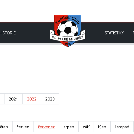
HISTORIE
STATISTIKY
2021
2022
2023
ěten
červen
červenec
srpen
září
říjen
listopad