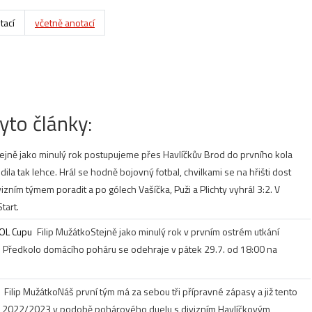
tací
včetně anotací
yto články:
ejně jako minulý rok postupujeme přes Havlíčkův Brod do prvního kola
la tak lehce. Hrál se hodně bojovný fotbal, chvilkami se na hřišti dost
vizním týmem poradit a po gólech Vašíčka, Puži a Plichty vyhrál 3:2. V
tart.
OL Cupu
Filip Mužátko
Stejně jako minulý rok v prvním ostrém utkání
. Předkolo domácího poháru se odehraje v pátek 29.7. od 18:00 na
Filip Mužátko
Náš první tým má za sebou tři přípravné zápasy a již tento
ny 2022/2023 v podobě pohárového duelu s divizním Havlíčkovým