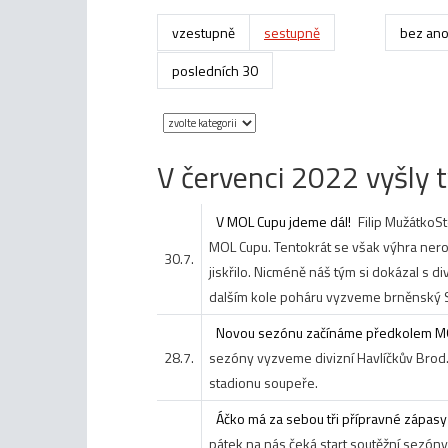
vzestupně
sestupně
bez ano
posledních 30
V červenci 2022 vyšly t
V MOL Cupu jdeme dál!
Filip Mužátko
St
MOL Cupu. Tentokrát se však výhra nerodi
30.7.
jiskřilo. Nicméně náš tým si dokázal s di
dalším kole poháru vyzveme brněnský S
Novou sezónu začínáme předkolem M
28.7.
sezóny vyzveme divizní Havlíčkův Brod
stadionu soupeře.
Áčko má za sebou tři přípravné zápasy
pátek na nás čeká start soutěžní sezó