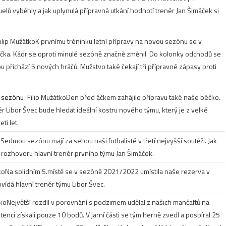
lů vyběhly a jak uplynulá přípravná utkání hodnotí trenér Jan Šimáček si
ilip Mužátko
K prvnímu tréninku letní přípravy na novou sezónu se v
máčka. Kádr se oproti minulé sezóně značně změnil. Do kolonky odchodů se
 přichází 5 nových hráčů. Mužstvo také čekají tři přípravné zápasy proti
u sezónu
Filip Mužátko
Den před áčkem zahájilo přípravu také naše béčko.
r Libor Švec bude hledat ideální kostru nového týmu, který je z velké
ti let.
o
Sedmou sezónu mají za sebou naši fotbalisté v třetí nejvyšší soutěži. Jak
rozhovoru hlavní trenér prvního týmu Jan Šimáček.
ko
Na solidním 5.místě se v sezóně 2021/2022 umístila naše rezerva v
vídá hlavní trenér týmu Libor Švec.
tko
Největší rozdíl v porovnání s podzimem udělal z našich mančaftů na
tenci získali pouze 10 bodů. V jarní části se tým herně zvedl a posbíral 25