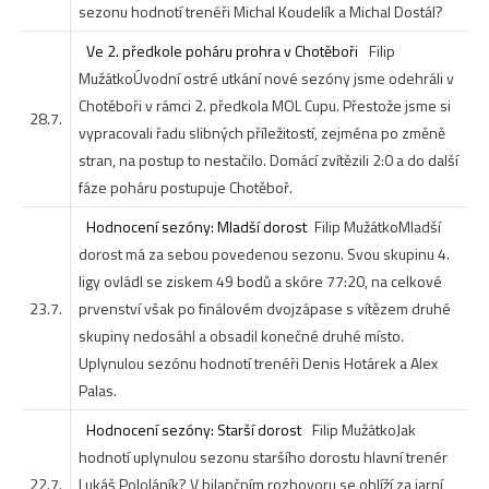
sezonu hodnotí trenéři Michal Koudelík a Michal Dostál?
Ve 2. předkole poháru prohra v Chotěboři
Filip
Mužátko
Úvodní ostré utkání nové sezóny jsme odehráli v
Chotěboři v rámci 2. předkola MOL Cupu. Přestože jsme si
28.7.
vypracovali řadu slibných příležitostí, zejména po změně
stran, na postup to nestačilo. Domácí zvítězili 2:0 a do další
fáze poháru postupuje Chotěboř.
Hodnocení sezóny: Mladší dorost
Filip Mužátko
Mladší
dorost má za sebou povedenou sezonu. Svou skupinu 4.
ligy ovládl se ziskem 49 bodů a skóre 77:20, na celkové
23.7.
prvenství však po finálovém dvojzápase s vítězem druhé
skupiny nedosáhl a obsadil konečné druhé místo.
Uplynulou sezónu hodnotí trenéři Denis Hotárek a Alex
Palas.
Hodnocení sezóny: Starší dorost
Filip Mužátko
Jak
hodnotí uplynulou sezonu staršího dorostu hlavní trenér
22.7.
Lukáš Pololáník? V bilančním rozhovoru se ohlíží za jarní