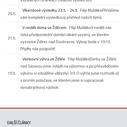
Víkendové výsledky 23.5. - 24.5.
Filip Mužátko
Přinášíme
25.5.
vám kompletní výsledkový přehled našich týmů.
V neděli doma se Ždírcem
Filip Mužátko
V neděli nás
čeká předposlední domácí utkání sezóny, ve kterém
21.5.
vyzveme Ždírec nad Doubravou. Výkop bude v 10:15.
Přijďte nás podpořit!
Venkovní výhra ve Žďáře
Filip Mužátko
Derby ve Žďáře
nad Sázavou jsme zvládli na výbornou a po přesvědčivém
19.5.
výkonu si odvážíme vítězství 3:0. O výhře jsme rozhodli už
v prvním poločase, ve kterém jsme si vypracovali
dvoubrankový náskok.
DALŠÍ ČLÁNKY