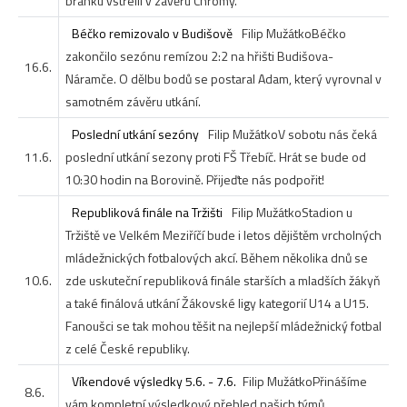
branku vstřelil v závěru Chromý.
Béčko remizovalo v Budišově
Filip Mužátko
Béčko
zakončilo sezónu remízou 2:2 na hřišti Budišova-
16.6.
Náramče. O dělbu bodů se postaral Adam, který vyrovnal v
samotném závěru utkání.
Poslední utkání sezóny
Filip Mužátko
V sobotu nás čeká
11.6.
poslední utkání sezony proti FŠ Třebíč. Hrát se bude od
10:30 hodin na Borovině. Přijeďte nás podpořit!
Republiková finále na Tržišti
Filip Mužátko
Stadion u
Tržiště ve Velkém Meziříčí bude i letos dějištěm vrcholných
mládežnických fotbalových akcí. Během několika dnů se
10.6.
zde uskuteční republiková finále starších a mladších žákyň
a také finálová utkání Žákovské ligy kategorií U14 a U15.
Fanoušci se tak mohou těšit na nejlepší mládežnický fotbal
z celé České republiky.
Víkendové výsledky 5.6. - 7.6.
Filip Mužátko
Přinášíme
8.6.
vám kompletní výsledkový přehled našich týmů.