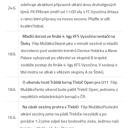
odehraje atraktivní přípravné utkání dvou druholigových
24.6.
týmů. FK Příbram změří od 11:00 síly s FC Vysočina Jihlava
v rámci letní přípravy na novou sezonu. Přijďte si užít
kvalitní fotbal.
Mladší dorost ve finále 4. ligy KFS Vysočina nestačil na
Štoky
Filip Mužátko
Stejně jako v minulé sezóně si mladší
dorostenci pod vedením trenérů Denise Hotárka a Alexe
18.6.
Palase vybojovali po vítězství ve skupině B krajské
soutěže postup do finále 4. ligy KFS Vysočina. V souboji o
titul mistra se utkali s vítězem skupiny A ze Štoků.
O víkendu hostí Tržiště turnaj Třebíč Open pro U11
Filip
18.6.
Mužátko
Tento víkend bude patřit Třebíč Open, jednomu z
největších mládežnických turnajů v ČR.
Na závěr sezóny prohra v Třebíči
Filip Mužátko
Poslední
utkání sezóny jsme na půdě Třebíče nezvládli a po
16.6.
porážce 1:3 jsme odjeli bez bodového zisku. Jedinou naši