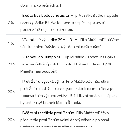
utkání na konečných 2:1.
Béčko bez bodového zisku
Filip Mužátko
Béčko na půdě
2.6.
rezervy Velké Bíteše bodově neuspělo a po těsné
porážce 1:2 odjelo s prázdnou.
Víkendové výsledky 29.5. - 31.5.
Filip Mužátko
Přinášíme
1.6.
vám kompletní výsledkový přehled našich týmů.
V sobotu do Humpolce
Filip Mužátko
V sobotu nás čeká
29.5.
venkovní utkání proti Humpolci. Hrát se bude od 17:00.
Přijeďte nás podpořit!
Proti Ždírci vysoká výhra
Filip Mužátko
Domácí utkání
proti Ždírci nad Doubravou jsme zvládli na jedničku a po
26.5.
dominantním výkonu zvítězili 5:1. Hlavní postavou zápasu
byl autor čtyř branek Martin Řehola.
Béčko si zastřílelo proti Borům
Filip Mužátko
Béčko
26.5.
předvedlo proti Borům velmi dobrý výkon a po osmi
vstřelených brankách zvítězilo vysoko 8:0.