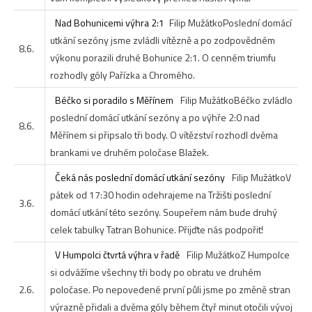
Nad Bohunicemi výhra 2:1
Filip Mužátko
Poslední domácí
utkání sezóny jsme zvládli vítězně a po zodpovědném
8.6.
výkonu porazili druhé Bohunice 2:1. O cenném triumfu
rozhodly góly Pařízka a Chromého.
Béčko si poradilo s Měřínem
Filip Mužátko
Béčko zvládlo
poslední domácí utkání sezóny a po výhře 2:0 nad
8.6.
Měřínem si připsalo tři body. O vítězství rozhodl dvěma
brankami ve druhém poločase Blažek.
Čeká nás poslední domácí utkání sezóny
Filip Mužátko
V
pátek od 17:30 hodin odehrajeme na Tržišti poslední
3.6.
domácí utkání této sezóny. Soupeřem nám bude druhý
celek tabulky Tatran Bohunice. Přijďte nás podpořit!
V Humpolci čtvrtá výhra v řadě
Filip Mužátko
Z Humpolce
si odvážíme všechny tři body po obratu ve druhém
2.6.
poločase. Po nepovedené první půli jsme po změně stran
výrazně přidali a dvěma góly během čtyř minut otočili vývoj