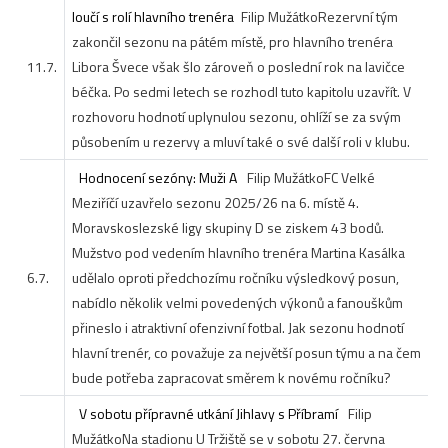
loučí s rolí hlavního trenéra
Filip Mužátko
Rezervní tým
zakončil sezonu na pátém místě, pro hlavního trenéra
11.7.
Libora Švece však šlo zároveň o poslední rok na lavičce
béčka. Po sedmi letech se rozhodl tuto kapitolu uzavřít. V
rozhovoru hodnotí uplynulou sezonu, ohlíží se za svým
působením u rezervy a mluví také o své další roli v klubu.
Hodnocení sezóny: Muži A
Filip Mužátko
FC Velké
Meziříčí uzavřelo sezonu 2025/26 na 6. místě 4.
Moravskoslezské ligy skupiny D se ziskem 43 bodů.
Mužstvo pod vedením hlavního trenéra Martina Kasálka
6.7.
udělalo oproti předchozímu ročníku výsledkový posun,
nabídlo několik velmi povedených výkonů a fanouškům
přineslo i atraktivní ofenzivní fotbal. Jak sezonu hodnotí
hlavní trenér, co považuje za největší posun týmu a na čem
bude potřeba zapracovat směrem k novému ročníku?
V sobotu přípravné utkání Jihlavy s Příbramí
Filip
Mužátko
Na stadionu U Tržiště se v sobotu 27. června