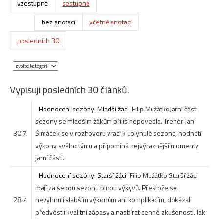
vzestupně
sestupně
bez anotací
včetně anotací
posledních 30
Vypisuji posledních 30 článků.
Hodnocení sezóny: Mladší žáci
Filip Mužátko
Jarní část
sezony se mladším žákům příliš nepovedla. Trenér Jan
30.7.
Šimáček se v rozhovoru vrací k uplynulé sezoně, hodnotí
výkony svého týmu a připomíná nejvýraznější momenty
jarní části.
Hodnocení sezóny: Starší žáci
Filip Mužátko
Starší žáci
mají za sebou sezonu plnou výkyvů. Přestože se
28.7.
nevyhnuli slabším výkonům ani komplikacím, dokázali
předvést i kvalitní zápasy a nasbírat cenné zkušenosti. Jak