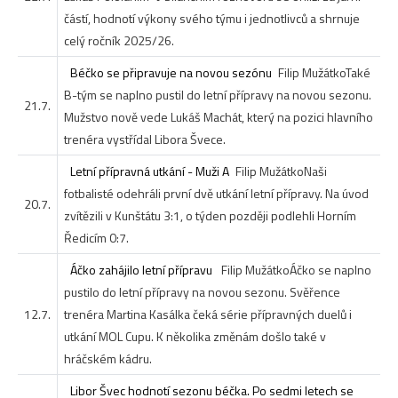
částí, hodnotí výkony svého týmu i jednotlivců a shrnuje
celý ročník 2025/26.
Béčko se připravuje na novou sezónu
Filip Mužátko
Také
B-tým se naplno pustil do letní přípravy na novou sezonu.
21.7.
Mužstvo nově vede Lukáš Machát, který na pozici hlavního
trenéra vystřídal Libora Švece.
Letní přípravná utkání - Muži A
Filip Mužátko
Naši
fotbalisté odehráli první dvě utkání letní přípravy. Na úvod
20.7.
zvítězili v Kunštátu 3:1, o týden později podlehli Horním
Ředicím 0:7.
Áčko zahájilo letní přípravu
Filip Mužátko
Áčko se naplno
pustilo do letní přípravy na novou sezonu. Svěřence
12.7.
trenéra Martina Kasálka čeká série přípravných duelů i
utkání MOL Cupu. K několika změnám došlo také v
hráčském kádru.
Libor Švec hodnotí sezonu béčka. Po sedmi letech se